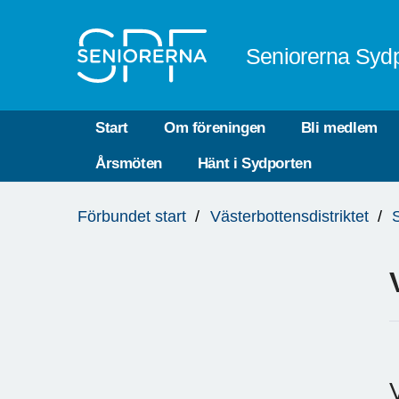
Till övergripande innehåll
Seniorerna Sydp
Start
Om föreningen
Bli medlem
Årsmöten
Hänt i Sydporten
Du
Förbundet start
Västerbottensdistriktet
är
här: