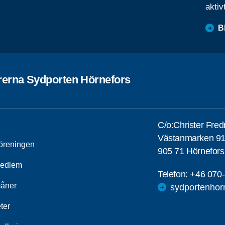
aktiv
B
rerna Sydporten Hörnefors
C/o:Christer Fred
Västanmarken 9
öreningen
905 71 Hörnefors
medlem
Telefon:
+46 070
åner
sydportenhor
ter