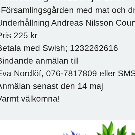
i Församlingsgården med mat och dr
Underhållning Andreas Nilsson Coun
Pris 225 kr
Betala med Swish; 1232262616
Bindande anmälan till
Eva Nordlöf, 076-7817809 eller SM
Anmälan senast den 14 maj
Varmt välkomna!