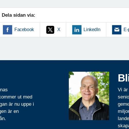
Dela sidan via:
Facebook
X
LinkedIn
E-
Bl
rnas
Vi är
 kommer ut med
senio
gan är nu uppe i
geme
gen är en
miljo
ån.
lande
skapa