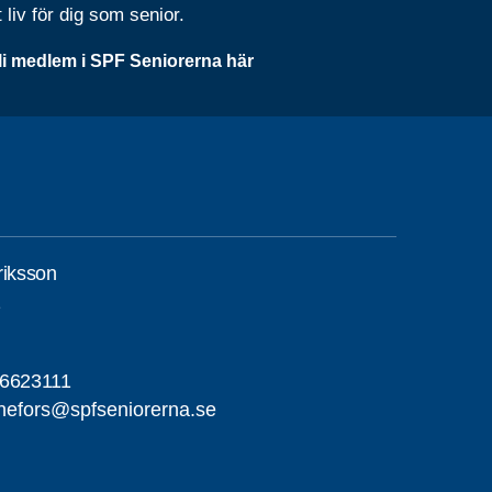
t liv för dig som senior.
li medlem i SPF Seniorerna här
riksson
1
-6623111
nefors@spfseniorerna.se