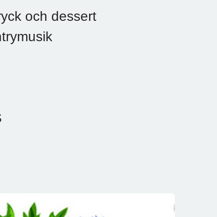
yck och dessert
trymusik
S