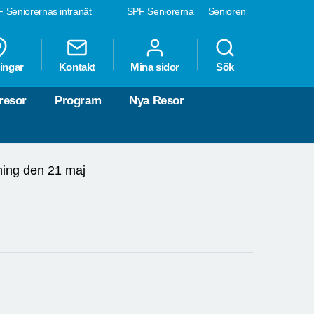
 Seniorernas intranät
SPF Seniorerna
Senioren
ingar
Kontakt
Mina sidor
Sök
resor
Program
Nya Resor
ning den 21 maj