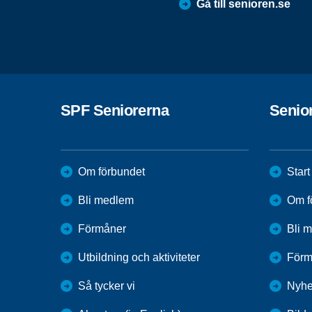
Gå till senioren.se
SPF Seniorerna
Senio
Om förbundet
Start
Bli medlem
Om f
Förmåner
Bli 
Utbildning och aktiviteter
Förm
Så tycker vi
Nyhe