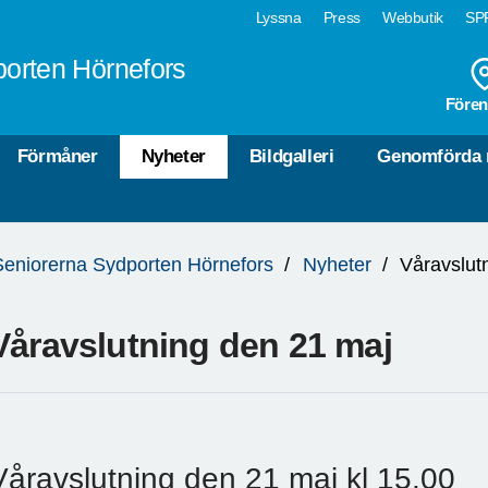
Lyssna
Press
Webbutik
SPF
orten Hörnefors
Fören
Förmåner
Nyheter
Bildgalleri
Genomförda 
Seniorerna Sydporten Hörnefors
Nyheter
Våravslut
Våravslutning den 21 maj
Våravslutning den 21 maj kl 15.00