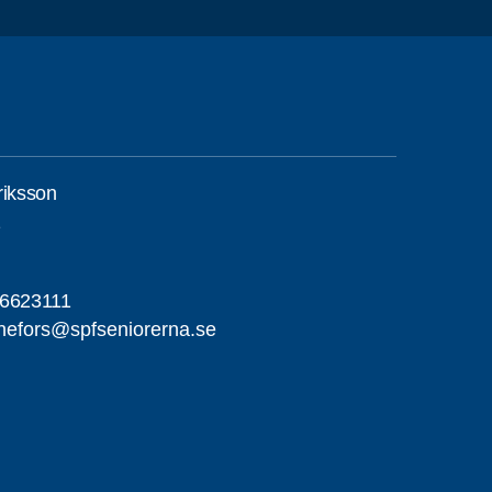
riksson
1
-6623111
nefors@spfseniorerna.se