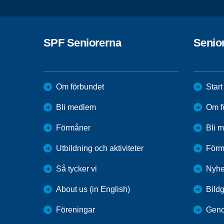
SPF Seniorerna
Senio
Om förbundet
Start
Bli medlem
Om f
Förmåner
Bli 
Utbildning och aktiviteter
Förm
Så tycker vi
Nyhe
About us (in English)
Bildg
Föreningar
Geno