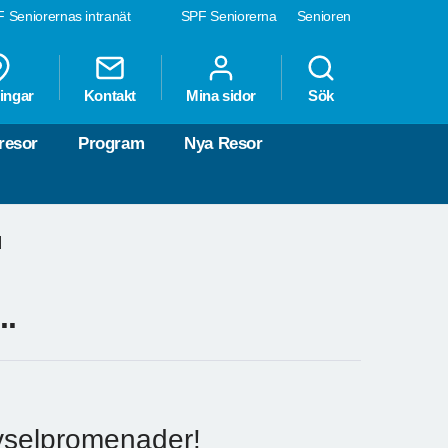
 Seniorernas intranät
SPF Seniorerna
Senioren
ingar
Kontakt
Mina sidor
Sök
resor
Program
Nya Resor
d
..
vselpromenader!