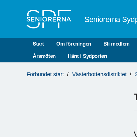
Till övergripande innehåll
Seniorerna Sydp
Start
Om föreningen
Bli medlem
Årsmöten
Hänt i Sydporten
Du
Förbundet start
Västerbottensdistriktet
är
här: