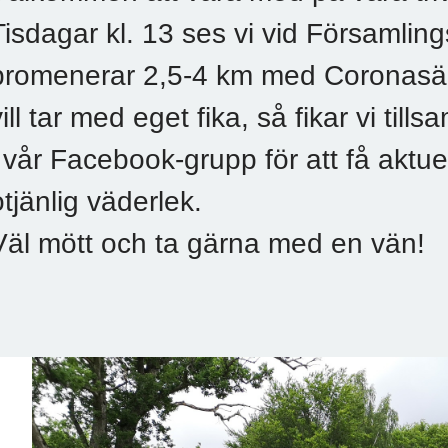
Tisdagar kl. 13 ses vi vid Församlin
promenerar 2,5-4 km med Coronasä
vill tar med eget fika, så fikar vi t
i vår Facebook-grupp för att få aktuel
otjänlig väderlek.
Väl mött och ta gärna med en vän!