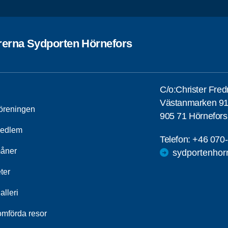
rerna Sydporten Hörnefors
C/o:Christer Fred
Västanmarken 9
öreningen
905 71 Hörnefors
medlem
Telefon:
+46 070
åner
sydportenhor
ter
alleri
mförda resor