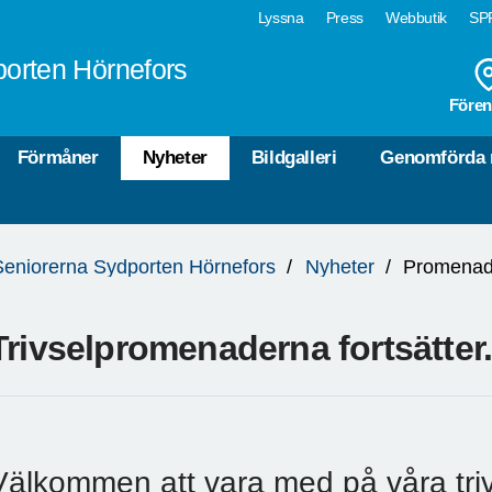
Lyssna
Press
Webbutik
SPF
orten Hörnefors
Fören
Förmåner
Nyheter
Bildgalleri
Genomförda 
Seniorerna Sydporten Hörnefors
Nyheter
Promena
Trivselpromenaderna fortsätter.
Välkommen att vara med på våra tri