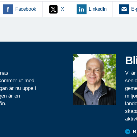
Facebook
X
LinkedIn
E-
Bl
rnas
Vi är
 kommer ut med
senio
gan är nu uppe i
geme
gen är en
miljo
ån.
lande
skapa
aktiv
B