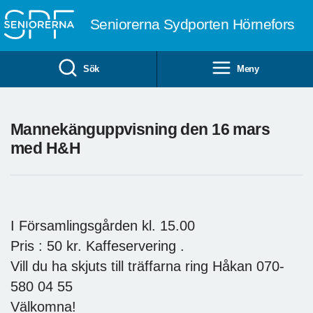
Till övergripande innehåll
Seniorerna Sydporten Hörnefors
Sök
Meny
Mannekänguppvisning den 16 mars
med H&H
I Församlingsgården kl. 15.00
Pris : 50 kr. Kaffeservering .
Vill du ha skjuts till träffarna ring Håkan 070-
580 04 55
Välkomna!