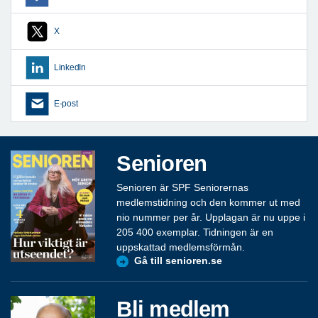
X
LinkedIn
E-post
Senioren
Senioren är SPF Seniorernas
medlemstidning och den kommer ut med
nio nummer per år. Upplagan är nu uppe i
205 400 exemplar. Tidningen är en
uppskattad medlemsförmån.
Gå till senioren.se
Bli medlem