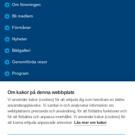
Om föreningen
Bli medlem
Förmåner
Nyheter
Bildgalleri
Genomförda resor
Program
Nya Resor
Om kakor på denna webbplats
Årsmöten
Vi använder kakor (cookies) för att erbjuda dig som besökare en bättre
användarupplevelse. Vi samlar in och analyserar information om
Hänt i Sydporten
webbplatsens prestanda och användning, för att förbättra funktioner och
för att förbättra och anpassa innehållet. Vi använder kakor (cookies) för
att kunna erbjuda anpassade annonser.
Läs mer om kakor
C/o:Christer Fredriksson
Västanmarken 91