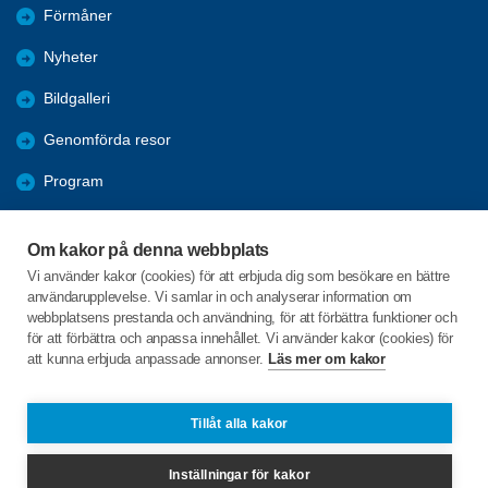
Förmåner
Nyheter
Bildgalleri
Genomförda resor
Program
Nya Resor
Om kakor på denna webbplats
Årsmöten
Vi använder kakor (cookies) för att erbjuda dig som besökare en bättre
användarupplevelse. Vi samlar in och analyserar information om
Hänt i Sydporten
webbplatsens prestanda och användning, för att förbättra funktioner och
för att förbättra och anpassa innehållet. Vi använder kakor (cookies) för
att kunna erbjuda anpassade annonser.
Läs mer om kakor
C/o:Christer Fredriksson
Västanmarken 91
905 71 Hörnefors
Tillåt alla kakor
Telefon:
+46 070-6623111
Inställningar för kakor
sydportenhornefors@spfseniorerna.se