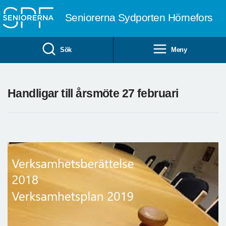
Till övergripande innehåll
Seniorerna Sydporten Hörnefors
Sök
Meny
Handligar till årsmöte 27 februari