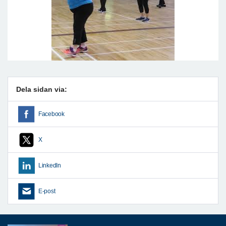
Dela sidan via:
Facebook
X
LinkedIn
E-post