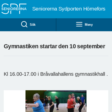
Till övergripande innehåll
Seniorerna Sydporten Hörnefors
Sök
Meny
Gymnastiken startar den 10 september
Kl 16.00-17.00 i Bråvallahallens gymnastikhall .