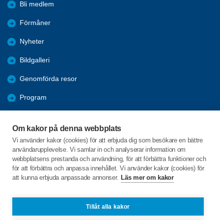
Bli medlem
Förmåner
Nyheter
Bildgalleri
Genomförda resor
Program
Nya Resor
Om kakor på denna webbplats
Årsmöten
Vi använder kakor (cookies) för att erbjuda dig som besökare en bättre
användarupplevelse. Vi samlar in och analyserar information om
Hänt i Sydporten
webbplatsens prestanda och användning, för att förbättra funktioner och
för att förbättra och anpassa innehållet. Vi använder kakor (cookies) för
att kunna erbjuda anpassade annonser.
Läs mer om kakor
C/o:Christer Fredriksson
Västanmarken 91
905 71 Hörnefors
Tillåt alla kakor