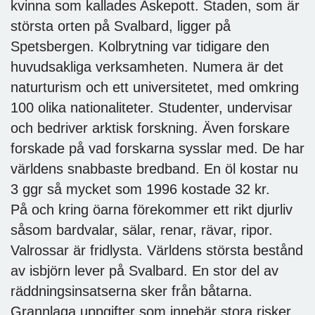
kvinna som kallades Askepott. Staden, som är
största orten på Svalbard, ligger på
Spetsbergen. Kolbrytning var tidigare den
huvudsakliga verksamheten. Numera är det
naturturism och ett universitetet, med omkring
100 olika nationaliteter. Studenter, undervisar
och bedriver arktisk forskning. Även forskare
forskade på vad forskarna sysslar med. De har
världens snabbaste bredband. En öl kostar nu
3 ggr så mycket som 1996 kostade 32 kr.
På och kring öarna förekommer ett rikt djurliv
såsom bardvalar, sälar, renar, rävar, ripor.
Valrossar är fridlysta. Världens största bestånd
av isbjörn lever på Svalbard. En stor del av
räddningsinsatserna sker från båtarna.
Grannlaga uppgifter som innebär stora risker