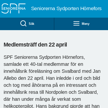
Till övergripande innehåll
Seniorerna Sydporten Hörnefors
Sök
Meny
Medlemsträff den 22 april
SPF Seniorerna Sydporten Hörnefors,
samlade ett 40-tal medlemmar för en
innehållsrik föreläsning om Svalbard med Jan
Allebo den 22 april. Han inledde i ord och bild
och tog med åhörarna på en intressant och
innehållsrik resa till Nordpolen och Svalbard,
där han under många år verkat som
helikopterpilot. Hans bakgrund gjorde att han