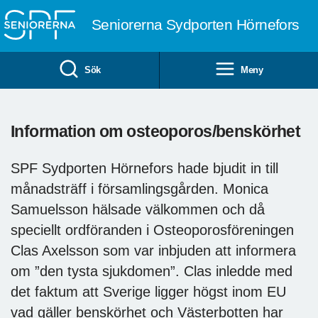
Till övergripande innehåll
Seniorerna Sydporten Hörnefors
Sök
Meny
Information om osteoporos/benskörhet
SPF Sydporten Hörnefors hade bjudit in till
månadsträff i församlingsgården. Monica
Samuelsson hälsade välkommen och då
speciellt ordföranden i Osteoporosföreningen
Clas Axelsson som var inbjuden att informera
om ”den tysta sjukdomen”. Clas inledde med
det faktum att Sverige ligger högst inom EU
vad gäller benskörhet och Västerbotten har