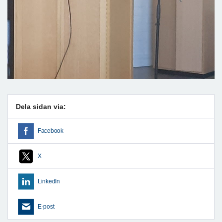
Dela sidan via:
Facebook
X
LinkedIn
E-post