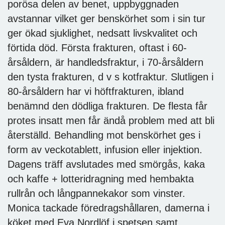
porösa delen av benet, uppbyggnaden
avstannar vilket ger benskörhet som i sin tur
ger ökad sjuklighet, nedsatt livskvalitet och
förtida död. Första frakturen, oftast i 60-
årsåldern, är handledsfraktur, i 70-årsåldern
den tysta frakturen, d v s kotfraktur. Slutligen i
80-årsåldern har vi höftfrakturen, ibland
benämnd den dödliga frakturen. De flesta får
protes insatt men får ändå problem med att bli
återställd. Behandling mot benskörhet ges i
form av veckotablett, infusion eller injektion.
Dagens träff avslutades med smörgås, kaka
och kaffe + lotteridragning med hembakta
rullrån och långpannekakor som vinster.
Monica tackade föredragshållaren, damerna i
köket med Eva Nordlöf i spetsen samt