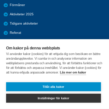
Förmåner
Aktiviteter 2025
Tidigare aktiviteter
Referat
Resor
Om kakor på denna webbplats
Bildgalleri
Vi använder kakor (cookies) för att erbjuda dig som besökare en bättre
användarupplevelse. Vi samlar in och analyserar information om
Pubkväll/aw
webbplatsens prestanda och användning, för att förbättra funktioner och
för att förbättra och anpassa innehållet. Vi använder kakor (cookies) för
att kunna erbjuda anpassade annonser.
Läs mer om kakor
C/o:Elisabeth Tängdén
Vindelvägen 12
915 92 ROBERTSFORS
Tillåt alla kakor
Telefon:
+46 767937684
Inställningar för kakor
elisabeth.tangden@robertsfors.org