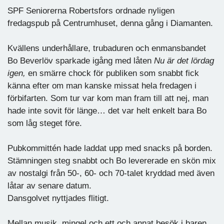
SPF Seniorerna Robertsfors ordnade nyligen
fredagspub på Centrumhuset, denna gång i Diamanten.
Kvällens underhållare, trubaduren och enmansbandet
Bo Beverlöv sparkade igång med låten
Nu är det lördag
igen,
en smärre chock för publiken som snabbt fick
känna efter om man kanske missat hela fredagen i
förbifarten. Som tur var kom man fram till att nej, man
hade inte sovit för länge… det var helt enkelt bara Bo
som låg steget före.
Pubkommittén hade laddat upp med snacks på borden.
Stämningen steg snabbt och Bo levererade en skön mix
av nostalgi från 50-, 60- och 70-talet kryddad med även
låtar av senare datum.
Dansgolvet nyttjades flitigt.
Mellan musik, mingel och ett och annat besök i baren