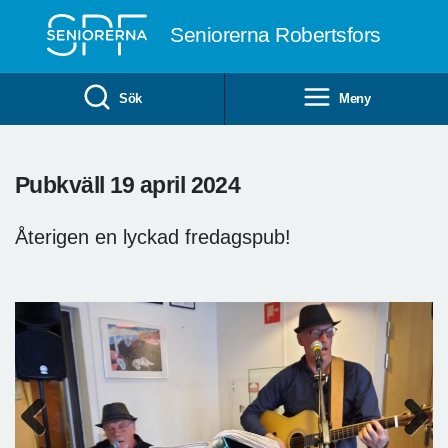
Till övergripande innehåll
Seniorerna Robertsfors
Sök
Meny
Pubkväll 19 april 2024
Återigen en lyckad fredagspub!
Previous
Next