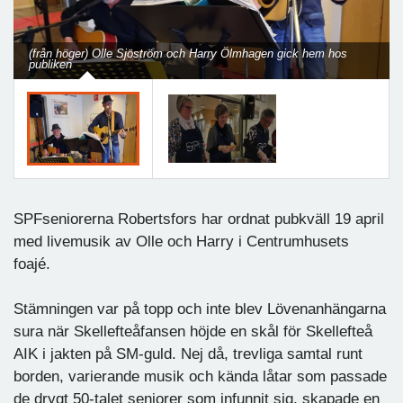
(från höger) Olle Sjöström och Harry Ölmhagen gick hem hos
publiken
SPFseniorerna Robertsfors har ordnat pubkväll 19 april
med livemusik av Olle och Harry i Centrumhusets
foajé.
Stämningen var på topp och inte blev Lövenanhängarna
sura när Skellefteåfansen höjde en skål för Skellefteå
AIK i jakten på SM-guld. Nej då, trevliga samtal runt
borden, varierande musik och kända låtar som passade
de drygt 50-talet seniorer som infunnit sig, skapade en