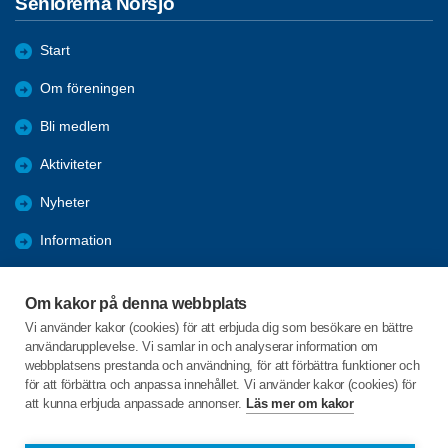
Seniorerna Norsjö
Start
Om föreningen
Bli medlem
Aktiviteter
Nyheter
Information
Kalender
Om kakor på denna webbplats
Länkar
Vi använder kakor (cookies) för att erbjuda dig som besökare en bättre
användarupplevelse. Vi samlar in och analyserar information om
Bilder och reportage
webbplatsens prestanda och användning, för att förbättra funktioner och
för att förbättra och anpassa innehållet. Vi använder kakor (cookies) för
att kunna erbjuda anpassade annonser.
Läs mer om kakor
C/o:Arianne Buhr
Storgatan 27