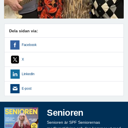
Dela sidan via:
Facebook
X
LinkedIn
E-post
Senioren
Senioren är SPF Seniorernas