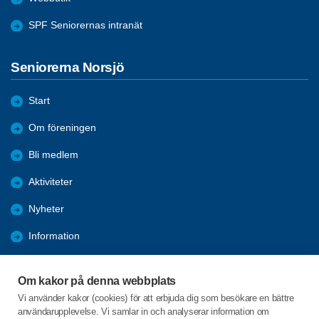
SPF Seniorernas intranät
Seniorerna Norsjö
Start
Om föreningen
Bli medlem
Aktiviteter
Nyheter
Information
Kalender
Om kakor på denna webbplats
Länkar
Vi använder kakor (cookies) för att erbjuda dig som besökare en bättre
användarupplevelse. Vi samlar in och analyserar information om
Bilder och reportage