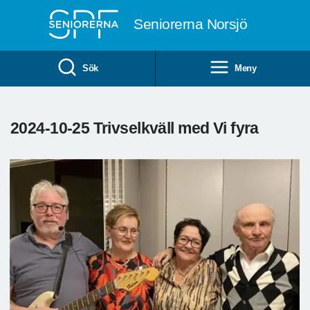
Till övergripande innehåll
Seniorerna Norsjö
Sök
Meny
2024-10-25 Trivselkväll med Vi fyra