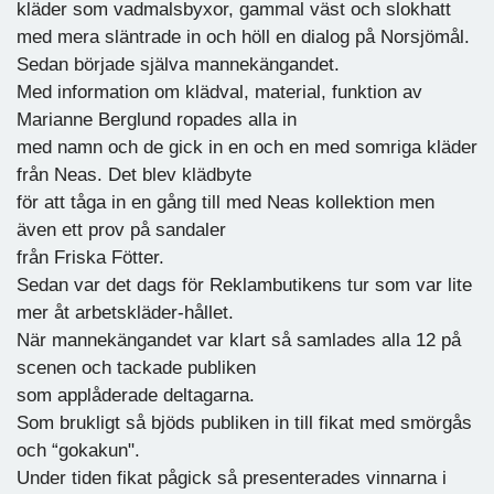
kläder som vadmalsbyxor, gammal väst och slokhatt
med mera släntrade in och höll en dialog på Norsjömål.
Sedan började själva mannekängandet.
Med information om klädval, material, funktion av
Marianne Berglund ropades alla in
med namn och de gick in en och en med somriga kläder
från Neas. Det blev klädbyte
för att tåga in en gång till med Neas kollektion men
även ett prov på sandaler
från Friska Fötter.
Sedan var det dags för Reklambutikens tur som var lite
mer åt arbetskläder-hållet.
När mannekängandet var klart så samlades alla 12 på
scenen och tackade publiken
som applåderade deltagarna.
Som brukligt så bjöds publiken in till fikat med smörgås
och “gokakun".
Under tiden fikat pågick så presenterades vinnarna i