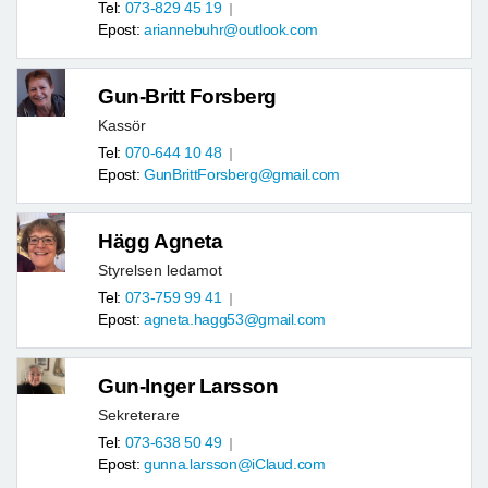
Tel:
073-829 45 19
Epost:
ariannebuhr@outlook.com
Gun-Britt Forsberg
Kassör
Tel:
070-644 10 48
Epost:
GunBrittForsberg@gmail.com
Hägg Agneta
Styrelsen ledamot
Tel:
073-759 99 41
Epost:
agneta.hagg53@gmail.com
Gun-Inger Larsson
Sekreterare
Tel:
073-638 50 49
Epost:
gunna.larsson@iClaud.com