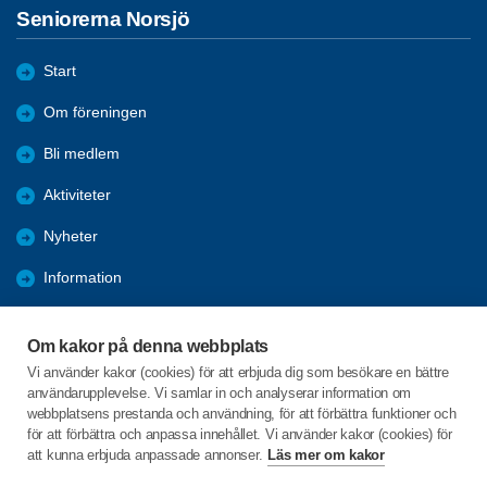
Seniorerna Norsjö
Start
Om föreningen
Bli medlem
Aktiviteter
Nyheter
Information
Kalender
Om kakor på denna webbplats
Länkar
Vi använder kakor (cookies) för att erbjuda dig som besökare en bättre
användarupplevelse. Vi samlar in och analyserar information om
Bilder och reportage
webbplatsens prestanda och användning, för att förbättra funktioner och
för att förbättra och anpassa innehållet. Vi använder kakor (cookies) för
att kunna erbjuda anpassade annonser.
Läs mer om kakor
C/o:Arianne Buhr