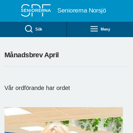
Till övergripande innehåll
Seniorerna Norsjö
Sök
Meny
Månadsbrev April
Vår ordförande har ordet