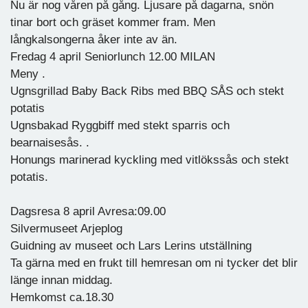
Nu är nog våren på gång. Ljusare på dagarna, snön
tinar bort och gräset kommer fram. Men
långkalsongerna åker inte av än.
Fredag ​​4 april Seniorlunch 12.00 MILAN
Meny .
Ugnsgrillad Baby Back Ribs med BBQ SÅS och stekt
potatis
Ugnsbakad Ryggbiff med stekt sparris och
bearnaisesås. .
Honungs marinerad kyckling med vitlökssås och stekt
potatis.
Dagsresa 8 april Avresa:09.00
Silvermuseet Arjeplog
Guidning av museet och Lars Lerins utställning
Ta gärna med en frukt till hemresan om ni tycker det blir
länge innan middag.
Hemkomst ca.18.30