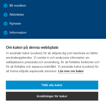
Bli medlem
Aktiviteter
Nyheter
Information
Kalender
Om kakor på denna webbplats
Länkar
Vi använder kakor (cookies) för att erbjuda dig som besökare en bättre
användarupplevelse. Vi samlar in och analyserar information om
Bilder och reportage
webbplatsens prestanda och användning, för att förbättra funktioner och
för att förbättra och anpassa innehållet. Vi använder kakor (cookies) för
att kunna erbjuda anpassade annonser.
Läs mer om kakor
C/o:Arianne Buhr
Storgatan 27
935 32 NORSJÖ
Tillåt alla kakor
Telefon:
+46 738294519
Inställningar för kakor
norsjo@spfseniorerna.se