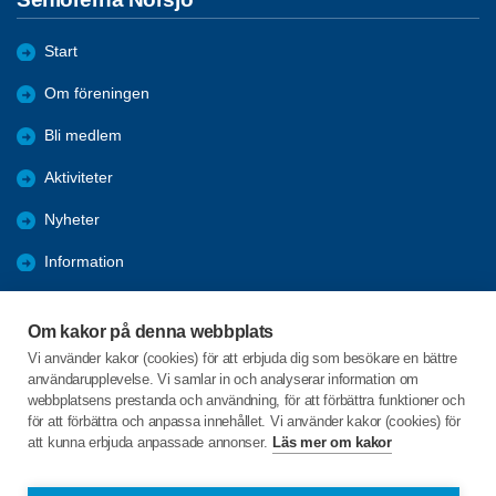
Start
Om föreningen
Bli medlem
Aktiviteter
Nyheter
Information
Kalender
Om kakor på denna webbplats
Länkar
Vi använder kakor (cookies) för att erbjuda dig som besökare en bättre
användarupplevelse. Vi samlar in och analyserar information om
Bilder och reportage
webbplatsens prestanda och användning, för att förbättra funktioner och
för att förbättra och anpassa innehållet. Vi använder kakor (cookies) för
att kunna erbjuda anpassade annonser.
Läs mer om kakor
C/o:Arianne Buhr
Storgatan 27