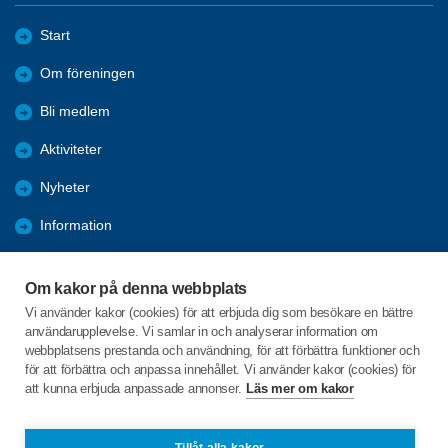
Start
Om föreningen
Bli medlem
Aktiviteter
Nyheter
Information
Kalender
Om kakor på denna webbplats
Länkar
Vi använder kakor (cookies) för att erbjuda dig som besökare en bättre
användarupplevelse. Vi samlar in och analyserar information om
Bilder och reportage
webbplatsens prestanda och användning, för att förbättra funktioner och
för att förbättra och anpassa innehållet. Vi använder kakor (cookies) för
att kunna erbjuda anpassade annonser.
Läs mer om kakor
C/o:Arianne Buhr
Storgatan 27
935 32 NORSJÖ
Tillåt alla kakor