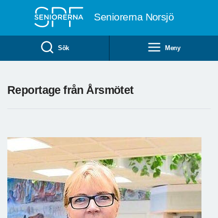
Till övergripande innehåll
Seniorerna Norsjö
Sök
Meny
Reportage från Årsmötet