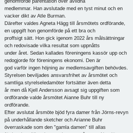
genomförde parentation över avlidna
medlemmar. Han avslutade med en tyst minut och en
vacker dikt av Atle Burman.
Därefter valdes Agneta Hägg till årsmötets ordförande,
en uppgift hon genomförde på ett bra och
proffsigt sätt. Hon gick igenom 2022 års målsättningar
och redovisade vilka resultat som uppnåtts
under året. Sedan kallades föreningens kassör upp och
redogjorde för föreningens ekonomi. Den är
god varför ingen höjning av medlemsavgiften behövdes.
Styrelsen beviljades ansvarsfrihet av årsmötet och
samtliga styrelseledamöter fortsätter även detta
år men då Kjell Andersson avsagt sig uppgiften som
ordförande valde årsmötet Aianne Buhr till ny
ordförande.
Efter avslutat årsmöte bjöd fyra damer från Jörns-revyn
på underhållande sketcher och Arianne Buhr
överraskade som den ”gamla damen” till allas