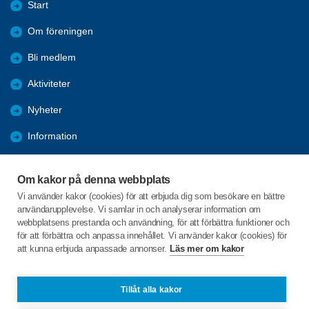
Start
Om föreningen
Bli medlem
Aktiviteter
Nyheter
Information
Kalender
Om kakor på denna webbplats
Länkar
Vi använder kakor (cookies) för att erbjuda dig som besökare en bättre
användarupplevelse. Vi samlar in och analyserar information om
Bilder och reportage
webbplatsens prestanda och användning, för att förbättra funktioner och
för att förbättra och anpassa innehållet. Vi använder kakor (cookies) för
att kunna erbjuda anpassade annonser.
Läs mer om kakor
C/o:Arianne Buhr
Storgatan 27
935 32 NORSJÖ
Tillåt alla kakor