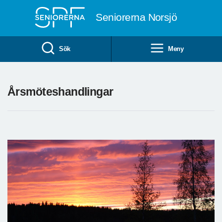
Till övergripande innehåll
Seniorerna Norsjö
Sök
Meny
Årsmöteshandlingar