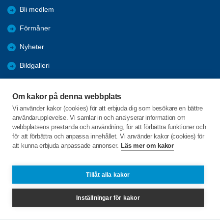
Bli medlem
Förmåner
Nyheter
Bildgalleri
Resor
Om kakor på denna webbplats
Program
Vi använder kakor (cookies) för att erbjuda dig som besökare en bättre
användarupplevelse. Vi samlar in och analyserar information om
Aktiviteter
webbplatsens prestanda och användning, för att förbättra funktioner och
för att förbättra och anpassa innehållet. Vi använder kakor (cookies) för
att kunna erbjuda anpassade annonser.
Läs mer om kakor
C/o:Åke Sandström
Prästgatan 9
911 33 VÄNNÄS
Tillåt alla kakor
Telefon:
+46 703439615
Inställningar för kakor
ake.sandstrom@vannasmail.se