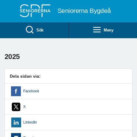
Till övergripande innehåll
Seniorerna Bygdeå
Sök
Meny
2025
Dela sidan via:
Facebook
X
LinkedIn