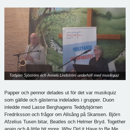
Torbjörn Sjöström och Annelii Lindström underhöll med musikquiz
Papper och pennor delades ut för det var musikquiz
som gällde och gästerna indelades i grupper. Duon
inledde med Lasse Berghagens Teddybjörnen
Fredriksson och frågor om Allsång på Skansen. Björn
Afzelius Tusen bitar, Beatles och Helmer Bryd. Together
again och A little bit more. Why Did it Have to Be Me