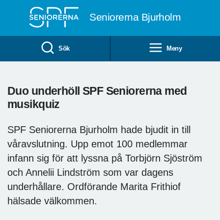
Till övergripande innehåll
Seniorerna Bjurholm
Sök
Meny
Duo underhöll SPF Seniorerna med
musikquiz
SPF Seniorerna Bjurholm hade bjudit in till
våravslutning. Upp emot 100 medlemmar
infann sig för att lyssna på Torbjörn Sjöström
och Annelii Lindström som var dagens
underhållare. Ordförande Marita Frithiof
hälsade välkommen.