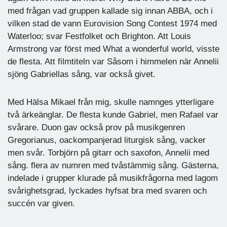
med frågan vad gruppen kallade sig innan ABBA, och i
vilken stad de vann Eurovision Song Contest 1974 med
Waterloo; svar Festfolket och Brighton. Att Louis
Armstrong var först med What a wonderful world, visste
de flesta. Att filmtiteln var Såsom i himmelen när Annelii
sjöng Gabriellas sång, var också givet.
Med Hälsa Mikael från mig, skulle namnges ytterligare
två ärkeänglar. De flesta kunde Gabriel, men Rafael var
svårare. Duon gav också prov på musikgenren
Gregorianus, oackompanjerad liturgisk sång, vacker
men svår. Torbjörn på gitarr och saxofon, Annelii med
sång. flera av numren med tvåstämmig sång. Gästerna,
indelade i grupper klurade på musikfrågorna med lagom
svårighetsgrad, lyckades hyfsat bra med svaren och
succén var given.