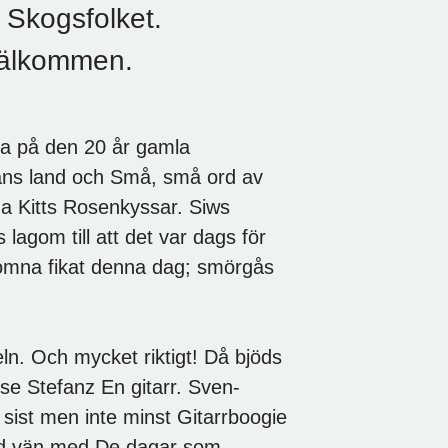
 Skogsfolket.
 välkommen.
ka på den 20 år gamla
kans land och Små, små ord av
ha Kitts Rosenkyssar. Siws
agom till att det var dags för
komna fikat denna dag; smörgås
xeln. Och mycket riktigt! Då bjöds
se Stefanz En gitarr. Sven-
h sist men inte minst Gitarrboogie
 god vän med De dagar som