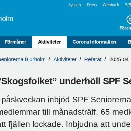
Lyssna
Press
Webbutik
SPF
holm
Fören
Förmåner
Aktiviteter
Corona information
B
Seniorerna Bjurholm
Aktiviteter
Referat
2025-04-
”Skogsfolket” underhöll SPF Se
I påskveckan inbjöd SPF Seniorerna
medlemmar till månadsträff. 65 medl
att fjällen lockade. Inbjudna att und