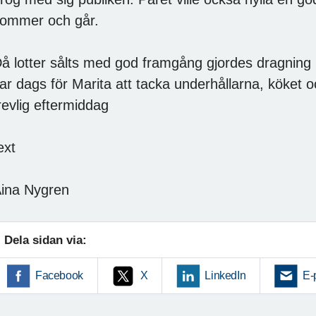
ommer och går.
å lotter sålts med god framgång gjordes dragning
ar dags för Marita att tacka underhållarna, köket oc
revlig eftermiddag
ext
ina Nygren
Dela sidan via:
Facebook
X
LinkedIn
E-