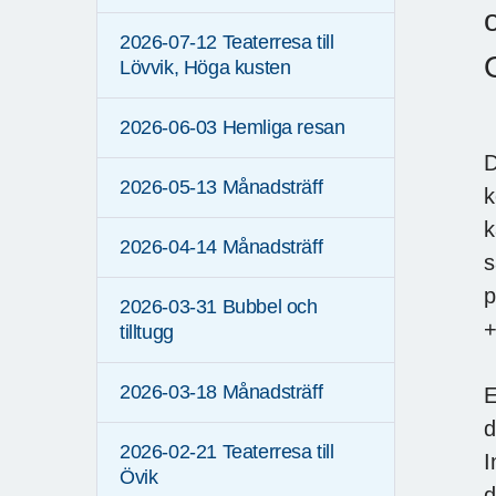
2026-07-12 Teaterresa till
Lövvik, Höga kusten
2026-06-03 Hemliga resan
D
2026-05-13 Månadsträff
k
k
2026-04-14 Månadsträff
s
p
2026-03-31 Bubbel och
+
tilltugg
2026-03-18 Månadsträff
E
d
2026-02-21 Teaterresa till
I
Övik
d