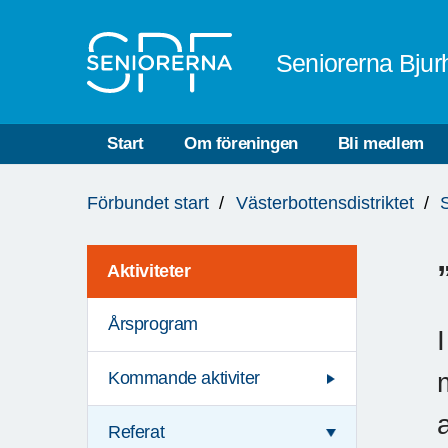
Till övergripande innehåll
Seniorerna Bjur
Start
Om föreningen
Bli medlem
Du
Förbundet start
Västerbottensdistriktet
är
här:
Aktiviteter
Årsprogram
Kommande aktiviter
Referat