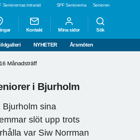
 Seniorernas intranät
SPF Seniorerna
Senioren
ingar
Kontakt
Mina sidor
Sök
ildgalleri
NYHETER
Årsmöten
16 Månadsträff
niorer i Bjurholm
 Bjurholm sina
emmar slöt upp trots
erhålla var Siw Norrman