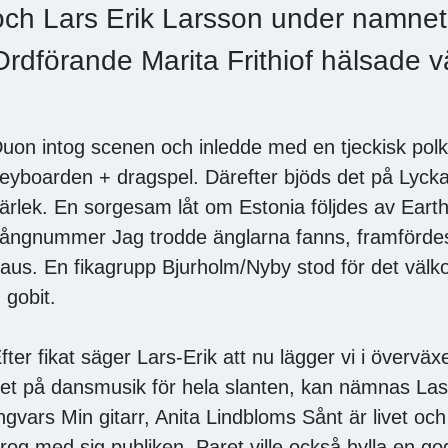
och Lars Erik Larsson under namnet
Ordförande Marita Frithiof hälsade
uon intog scenen och inledde med en tjeckisk pol
eyboarden + dragspel. Därefter bjöds det på Lyc
ärlek. En sorgesam låt om Estonia följdes av Eart
ångnummer Jag trodde änglarna fanns, framfördes l
aus. En fikagrupp Bjurholm/Nyby stod för det väl
 gobit.
fter fikat säger Lars-Erik att nu lägger vi i övervä
et på dansmusik för hela slanten, kan nämnas Las
ngvars Min gitarr, Anita Lindbloms Sånt är livet oc
rog med sig publiken. Paret ville också hylla en