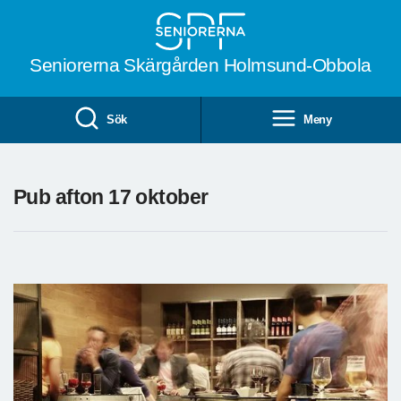
Till övergripande innehåll
Seniorerna Skärgården Holmsund-Obbola
Sök
Meny
Pub afton 17 oktober