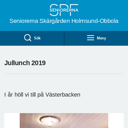
Till övergripande innehåll
Seniorerna Skärgården Holmsund-Obbola
Sök
Meny
Jullunch 2019
I år höll vi till på Västerbacken