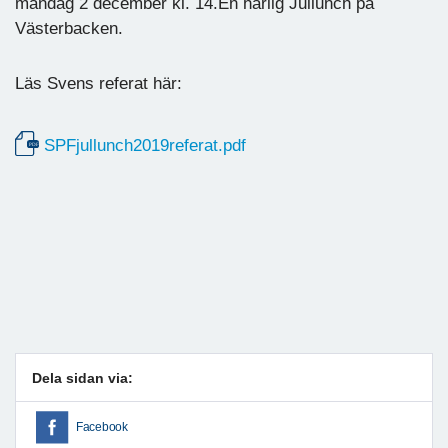
måndag 2 december kl. 14.En härlig Jullunch på
Västerbacken.
Läs Svens referat här:
SPFjullunch2019referat.pdf
Dela sidan via:
Facebook