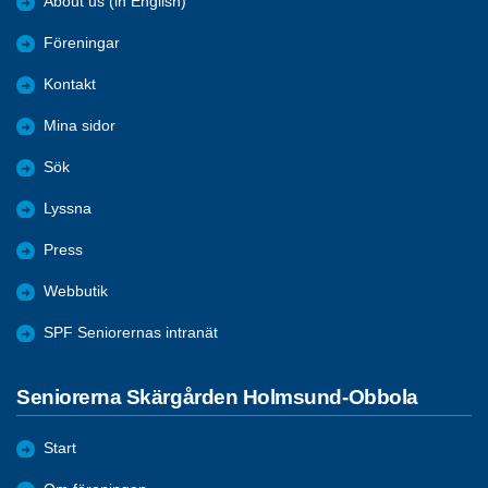
About us (in English)
Föreningar
Kontakt
Mina sidor
Sök
Lyssna
Press
Webbutik
SPF Seniorernas intranät
Seniorerna Skärgården Holmsund-Obbola
Start