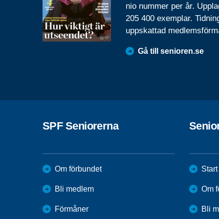
nio nummer per år. Uppla
205 400 exemplar. Tidnin
uppskattad medlemsförm
Gå till senioren.se
SPF Seniorerna
Senio
Om förbundet
Start
Bli medlem
Om f
Förmåner
Bli 