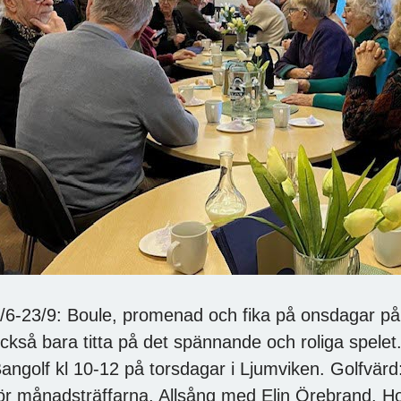
/6-23/9: Boule, promenad och fika på onsdagar p
ckså bara titta på det spännande och roliga spelet
angolf kl 10-12 på torsdagar i Ljumviken. Golfvär
ör månadsträffarna. Allsång med Elin Örebrand. H