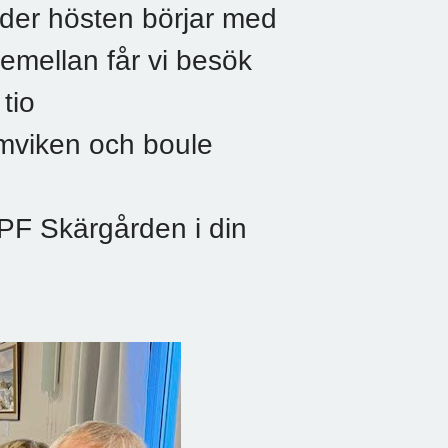
der hösten börjar med
remellan får vi besök
tio
umviken och boule
SPF Skärgården i din