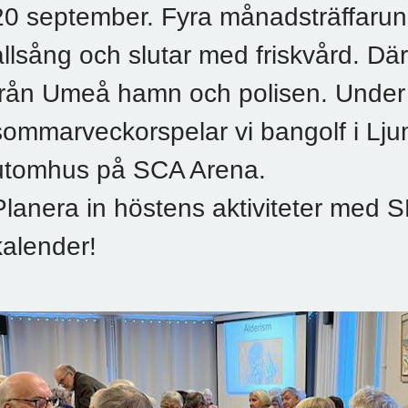
20 september. Fyra månadsträffarun
allsång och slutar med friskvård. Dä
från Umeå hamn och polisen. Under 
sommarveckorspelar vi bangolf i Lj
utomhus på SCA Arena.
Planera in höstens aktiviteter med 
kalender!