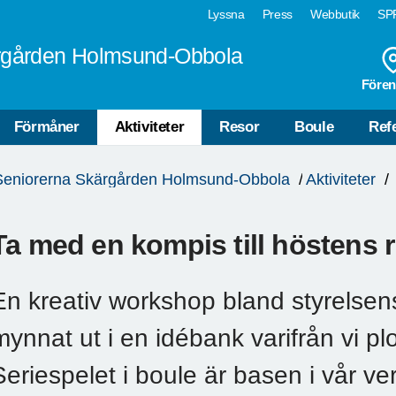
Lyssna
Press
Webbutik
SPF
rgården Holmsund-Obbola
Fören
Förmåner
Aktiviteter
Resor
Boule
Ref
Seniorerna Skärgården Holmsund-Obbola
Aktiviteter
Ta med en kompis till höstens
En kreativ workshop bland styrelse
mynnat ut i en idébank varifrån vi p
Seriespelet i boule är basen i vår ve