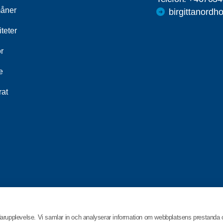
åner
birgittanord
iteter
r
e
rat
darupplevelse. Vi samlar in och analyserar information om webbplatsens prestanda