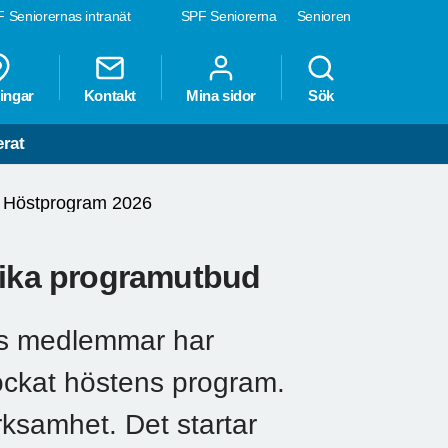
 Seniorernas intranät
SPF Seniorerna
Senioren
ingar
Kontakt
Mina sidor
Sök
erat
Höstprogram 2026
 rika programutbud
ns medlemmar har
lockat höstens program.
rksamhet. Det startar