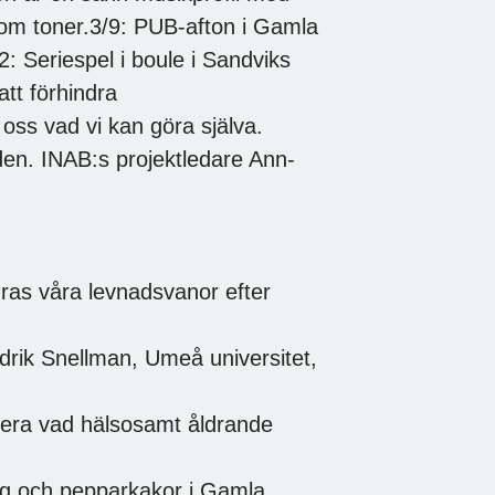
nom toner.3/9: PUB-afton i Gamla
: Seriespel i boule i Sandviks
tt förhindra
oss vad vi kan göra själva.
en. INAB:s projektledare Ann-
ras våra levnadsvanor efter
rik Snellman, Umeå universitet,
kutera vad hälsosamt åldrande
gg och pepparkakor i Gamla