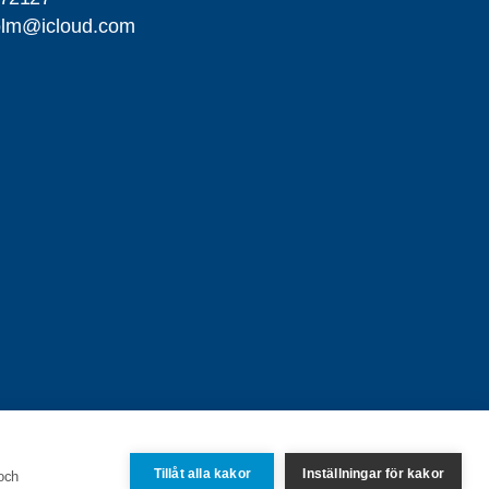
holm@icloud.com
Tillåt alla kakor
Inställningar för kakor
 och