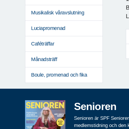
B
Musikalisk våravslutning
L
Luciapromenad
Caféträffar
Månadsträff
Boule, promenad och fika
Senioren
Senioren är SPF Seniore
medlemstidning och den