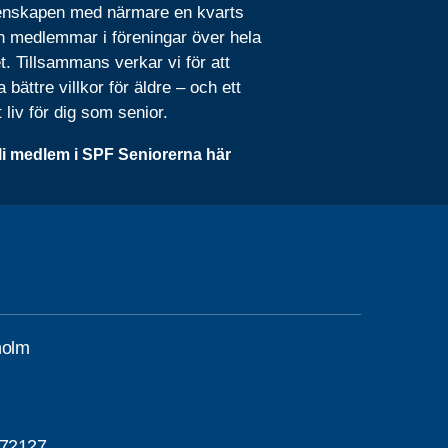
nskapen med närmare en kvarts
n medlemmar i föreningar över hela
t. Tillsammans verkar vi för att
 bättre villkor för äldre – och ett
t liv för dig som senior.
li medlem i SPF Seniorerna här
holm
d
72127