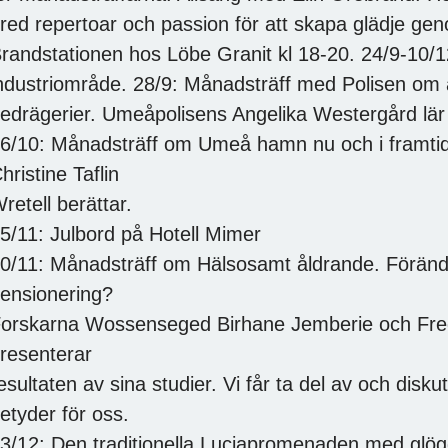
red repertoar och passion för att skapa glädje ge
randstationen hos Löbe Granit kl 18-20. 24/9-10/12
ndustriområde. 28/9: Månadsträff med Polisen om a
edrägerier. Umeåpolisens Angelika Westergård lär 
6/10: Månadsträff om Umeå hamn nu och i framtid
hristine Taflin
retell berättar.
5/11: Julbord på Hotell Mimer
0/11: Månadsträff om Hälsosamt åldrande. Föränd
ensionering?
orskarna Wossenseged Birhane Jemberie och Fred
resenterar
esultaten av sina studier. Vi får ta del av och dis
etyder för oss.
3/12: Den traditionella Luciapromenaden med glö