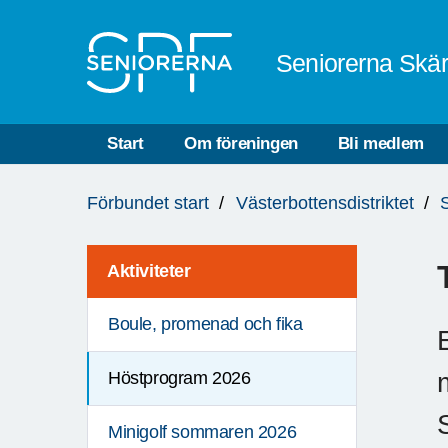
Till övergripande innehåll
Seniorerna Skä
Start
Om föreningen
Bli medlem
Du
Förbundet start
Västerbottensdistriktet
är
här:
Aktiviteter
Boule, promenad och fika
Höstprogram 2026
Minigolf sommaren 2026