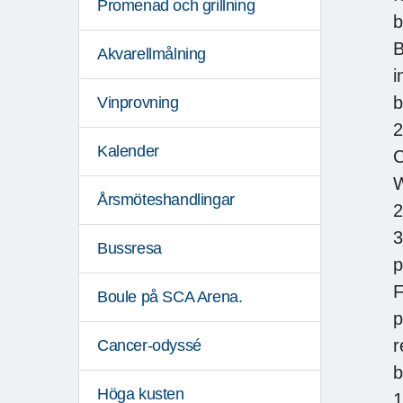
Promenad och grillning
b
B
Akvarellmålning
i
b
Vinprovning
2
Kalender
C
W
Årsmöteshandlingar
2
3
Bussresa
p
F
Boule på SCA Arena.
p
r
Cancer-odyssé
b
Höga kusten
1