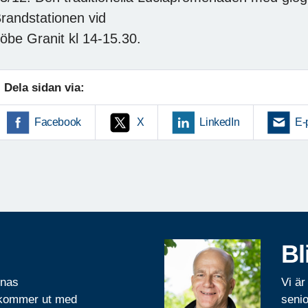
randstationen vid
öbe Granit kl 14-15.30.
Dela sidan via:
Facebook
X
LinkedIn
E-
Bl
rnas
Vi är
 kommer ut med
senio