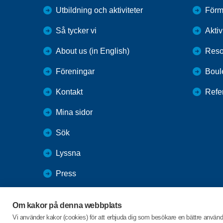
Utbildning och aktiviteter
Förm
Så tycker vi
Aktiv
About us (in English)
Reso
Föreningar
Boul
Kontakt
Refe
Mina sidor
Sök
Lyssna
Press
Webbutik
Om kakor på denna webbplats
SPF Seniorernas intranät
Vi använder kakor (cookies) för att erbjuda dig som besökare en bättre använ