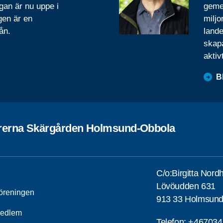
gan är nu uppe i
geme
gen är en
miljo
ån.
lande
skapa
aktiv
B
rerna Skärgården Holmsund-Obbola
C/o:Birgitta Nord
Lövöudden 631
öreningen
913 33 Holmsun
medlem
Telefon:
+467034