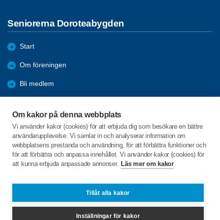
Seniorerna Doroteabygden
Start
Om föreningen
Bli medlem
Aktiviteter
Om kakor på denna webbplats
Förmåner
Vi använder kakor (cookies) för att erbjuda dig som besökare en bättre
användarupplevelse. Vi samlar in och analyserar information om
Bildgalleri
webbplatsens prestanda och användning, för att förbättra funktioner och
för att förbättra och anpassa innehållet. Vi använder kakor (cookies) för
att kunna erbjuda anpassade annonser.
Läs mer om kakor
C/o:Lilian Tegnander
Mårdsjö 116
917 99 DOROTEA
Tillåt alla kakor
Telefon:
+46 706547009
Inställningar för kakor