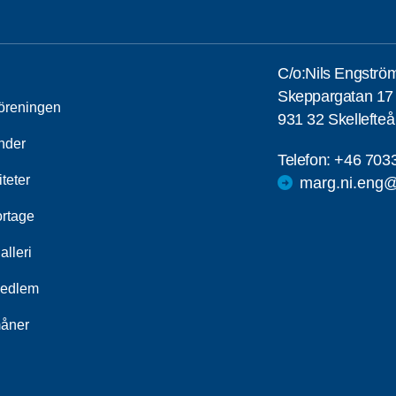
C/o:Nils Engströ
Skeppargatan 17
öreningen
931 32 Skellefteå
nder
Telefon:
+46 703
iteter
marg.ni.eng
rtage
alleri
medlem
åner