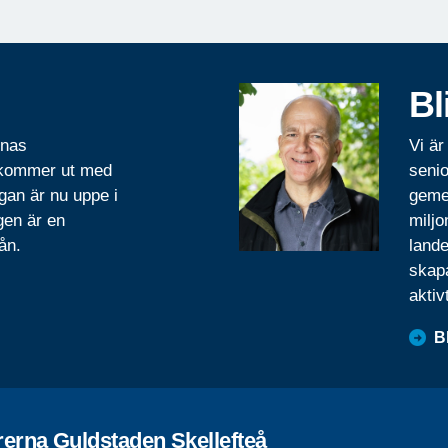
Bl
rnas
Vi är
 kommer ut med
senio
gan är nu uppe i
geme
gen är en
miljo
ån.
lande
skapa
aktiv
B
rerna Guldstaden Skellefteå