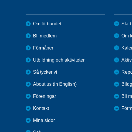
Om förbundet
Start
Bli medlem
Om f
Förmåner
Kale
Utbildning och aktiviteter
Aktiv
Så tycker vi
Repo
About us (in English)
Bildg
Föreningar
Bli 
Kontakt
Förm
Mina sidor