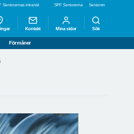
 Seniorernas intranät
SPF Seniorerna
Senioren
ingar
Kontakt
Mina sidor
Sök
Förmåner
a