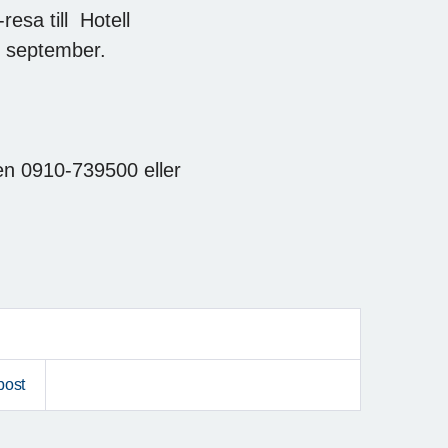
sa till Hotell
1 september.
ten 0910-739500 eller
post