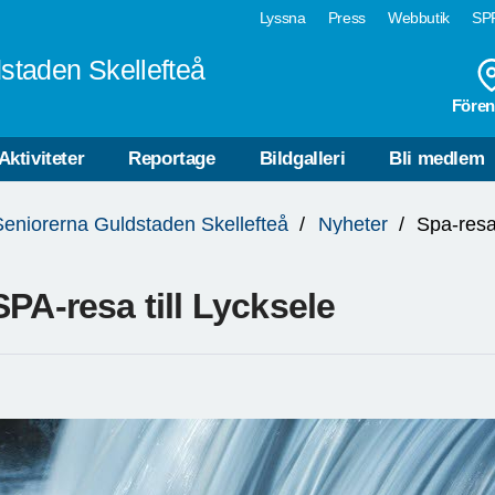
Lyssna
Press
Webbutik
SPF
staden Skellefteå
Fören
Aktiviteter
Reportage
Bildgalleri
Bli medlem
Seniorerna Guldstaden Skellefteå
Nyheter
Spa-res
SPA-resa till Lycksele