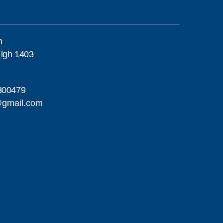
m
 lgh 1403
300479
@gmail.com