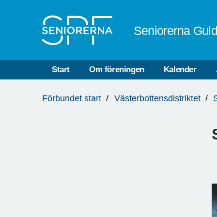
Till övergripande innehåll
Seniorerna Guld
Start
Om föreningen
Kalender
Du
Förbundet start
Västerbottensdistriktet
är
här: