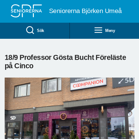
Till övergripande innehåll
Seniorerna Björken Umeå
Sök
Meny
18/9 Professor Gösta Bucht Föreläste
på Cinco