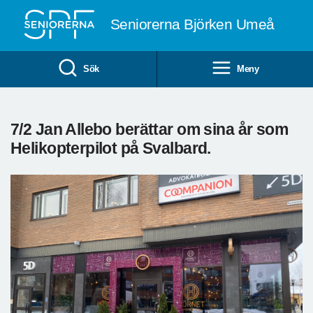
Till övergripande innehåll
Seniorerna Björken Umeå
Sök
Meny
7/2 Jan Allebo berättar om sina år som
Helikopterpilot på Svalbard.