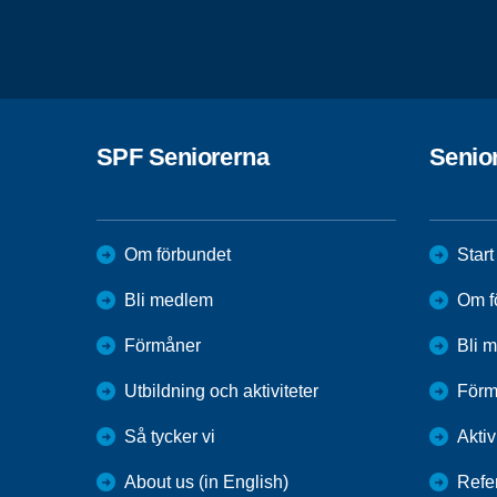
SPF Seniorerna
Senio
Om förbundet
Start
Bli medlem
Om f
Förmåner
Bli 
Utbildning och aktiviteter
Förm
Så tycker vi
Aktiv
About us (in English)
Refe