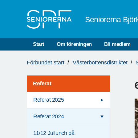
Till övergripande innehåll
Seniorerna Bjö
Start
Om föreningen
Bli medlem
Du
Förbundet start
Västerbottensdistriktet
är
här:
Referat
Referat 2025
Referat 2024
11/12 Jullunch på