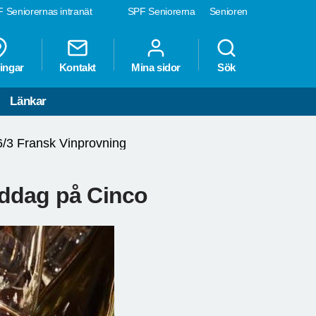
 Seniorernas intranät
SPF Seniorerna
Senioren
ingar
Kontakt
Mina sidor
Sök
Länkar
6/3 Fransk Vinprovning
iddag på Cinco