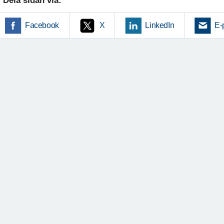
Dela sidan via:
Facebook
X
LinkedIn
E-