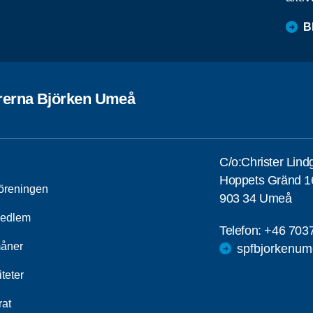
B
rerna Björken Umeå
C/o:Christer Lind
Hoppets Gränd 1
öreningen
903 34 Umeå
medlem
Telefon:
+46 703
åner
spfbjorkenu
iteter
rat