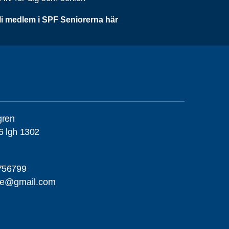
li medlem i SPF Seniorerna här
gren
6 lgh 1302
756799
me@gmail.com