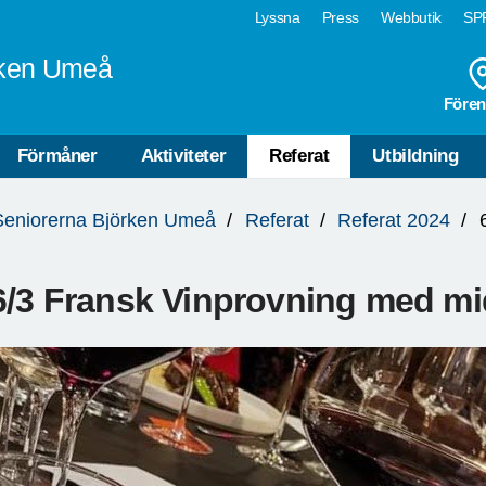
Lyssna
Press
Webbutik
SPF
rken Umeå
Fören
Förmåner
Aktiviteter
Referat
Utbildning
Seniorerna Björken Umeå
Referat
Referat 2024
6/3 Fransk Vinprovning med m