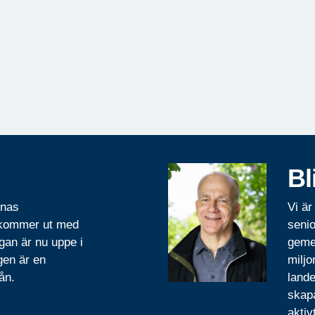
Bl
rnas
Vi är
 kommer ut med
senio
gan är nu uppe i
geme
gen är en
miljo
ån.
lande
skapa
aktiv