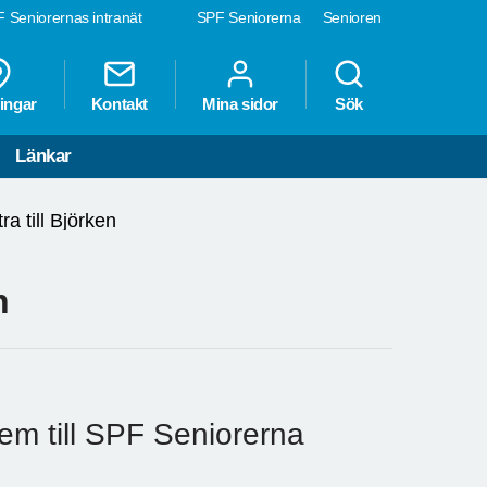
 Seniorernas intranät
SPF Seniorerna
Senioren
ingar
Kontakt
Mina sidor
Sök
Länkar
 till Björken
n
m till SPF Seniorerna