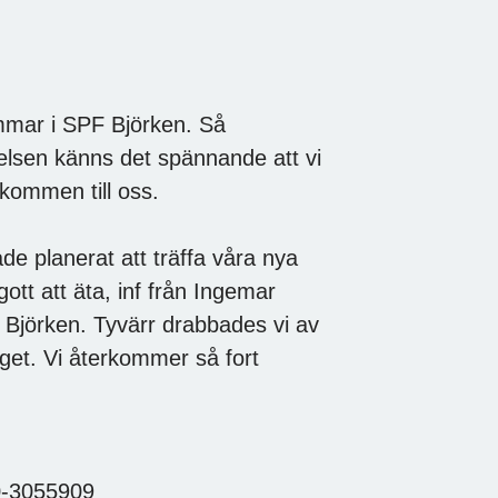
mmar i SPF Björken. Så
elsen känns det spännande att vi
kommen till oss.
de planerat att träffa våra nya
tt att äta, inf från Ingemar
 Björken. Tyvärr drabbades vi av
äget. Vi återkommer så fort
70-3055909