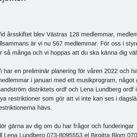
id årsskiftet blev Västras 128 medlemmar, medle
illsammans är vi nu 567 medlemmar. För oss i styr
r så många och vi hoppas att du ska känna dig väl
i har en preliminär planering för våren 2022 och ha
edlemmar i januari med ett musikprogram, något go
andström distriktets ordf och Lena Lundberg ordf i
ya restriktioner som gör att vi inte kan ses i dagsl
estriktionerna hävs.
ör gärna av dig om du har frågor och funderingar
ill Lena Lundberg 073-8095553 el Birgitta Blom 0