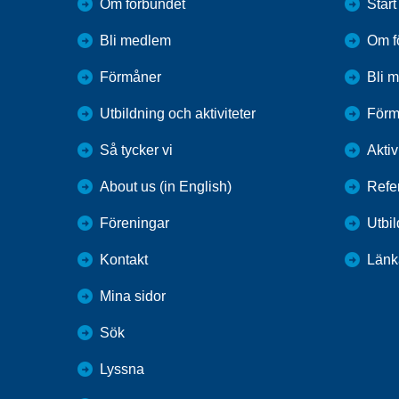
Om förbundet
Start
Bli medlem
Om f
Förmåner
Bli 
Utbildning och aktiviteter
Förm
Så tycker vi
Aktiv
About us (in English)
Refe
Föreningar
Utbi
Kontakt
Länk
Mina sidor
Sök
Lyssna