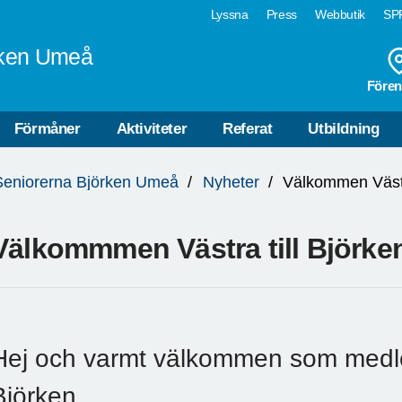
Lyssna
Press
Webbutik
SPF
rken Umeå
Fören
Förmåner
Aktiviteter
Referat
Utbildning
Seniorerna Björken Umeå
Nyheter
Välkommen Västra
Välkommmen Västra till Björke
Hej och varmt välkommen som medle
Björken