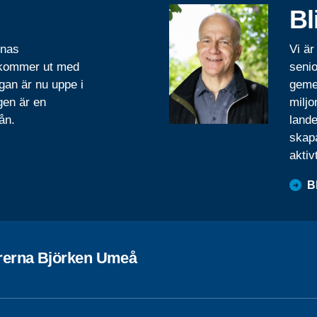
Bl
rnas
Vi är
 kommer ut med
senio
gan är nu uppe i
geme
gen är en
miljo
ån.
lande
skapa
aktiv
B
rerna Björken Umeå