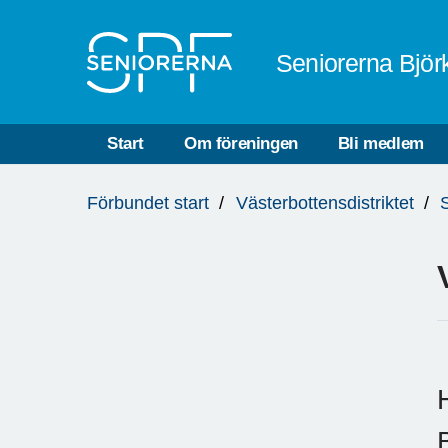
Till övergripande innehåll
Seniorerna Bjö
Start
Om föreningen
Bli medlem
Du
Förbundet start
Västerbottensdistriktet
är
här: