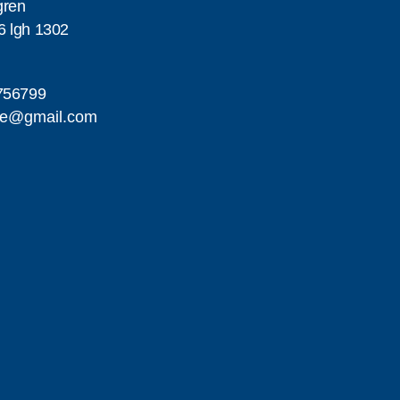
gren
6 lgh 1302
756799
me@gmail.com