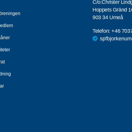
C/o:Christer Lind
Hoppets Gränd 1
öreningen
903 34 Umeå
medlem
Telefon:
+46 703
åner
spfbjorkenu
iteter
rat
ldning
ar