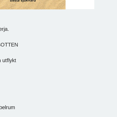
rja.
ERBOTTEN
 utflykt
bbelrum