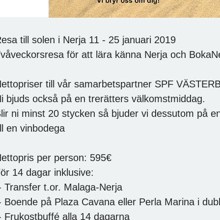
esa till solen i Nerja 11 - 25 januari 2019
våveckorsresa för att lära känna Nerja och BokaNe
ettopriser till vår samarbetspartner SPF VÄST
i bjuds också på en trerätters välkomstmiddag.
lir ni minst 20 stycken så bjuder vi dessutom på en
ill en vinbodega
ettopris per person: 595€
ör 14 dagar inklusive:
- Transfer t.or. Malaga-Nerja
- Boende på Plaza Cavana eller Perla Marina i du
- Frukostbuffé alla 14 dagarna