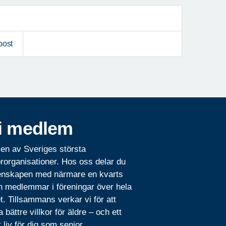
post
i medlem
 en av Sveriges största
rorganisationer. Hos oss delar du
nskapen med närmare en kvarts
n medlemmar i föreningar över hela
t. Tillsammans verkar vi för att
 bättre villkor för äldre – och ett
t liv för dig som senior.