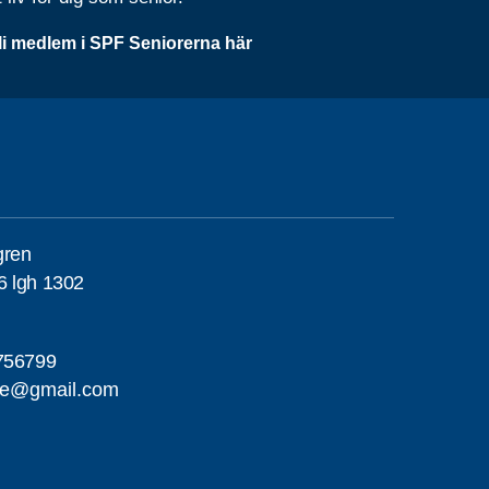
li medlem i SPF Seniorerna här
gren
6 lgh 1302
756799
me@gmail.com