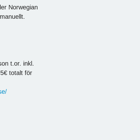
der Norwegian
 manuellt.
n t.or. inkl.
5€ totalt för
se/