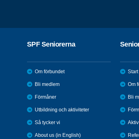
SPF Seniorerna
Senio
Om förbundet
Start
Bli medlem
Om f
Förmåner
Bli 
Utbildning och aktiviteter
Förm
Så tycker vi
Aktiv
About us (in English)
Refe