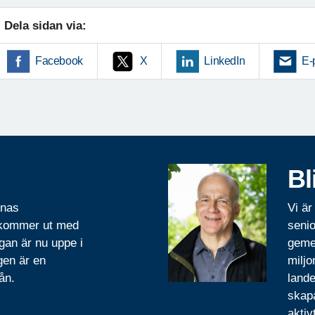
Dela sidan via:
Facebook
X
LinkedIn
E-
Bl
rnas
Vi är
 kommer ut med
senio
gan är nu uppe i
geme
gen är en
miljo
ån.
lande
skapa
aktiv