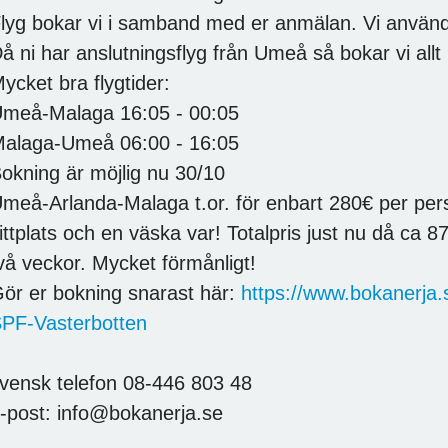
lyg bokar vi i samband med er anmälan. Vi använ
å ni har anslutningsflyg från Umeå så bokar vi allt
ycket bra flygtider:
meå-Malaga 16:05 - 00:05
alaga-Umeå 06:00 - 16:05
okning är möjlig nu 30/10
meå-Arlanda-Malaga t.or. för enbart 280€ per perso
ittplats och en väska var! Totalpris just nu då ca 87
vå veckor. Mycket förmånligt!
ör er bokning snarast här:
https://www.bokanerja.
PF-Vasterbotten
vensk telefon 08-446 803 48
-post: info@bokanerja.se