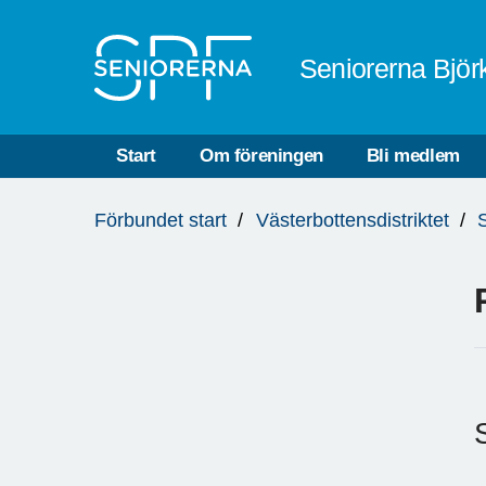
Till övergripande innehåll
Seniorerna Bjö
Start
Om föreningen
Bli medlem
Du
Förbundet start
Västerbottensdistriktet
är
här: