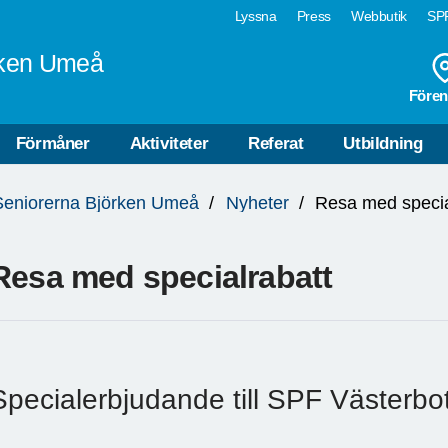
Lyssna
Press
Webbutik
SPF
rken Umeå
Fören
Förmåner
Aktiviteter
Referat
Utbildning
Seniorerna Björken Umeå
Nyheter
Resa med specia
Resa med specialrabatt
Specialerbjudande till SPF Västerbo