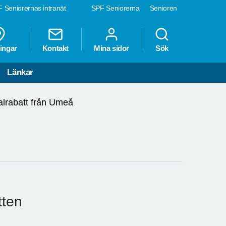
 Seniorernas intranät
SPF Seniorerna
Senioren
ingar
Kontakt
Mina sidor
Sök
Länkar
lrabatt från Umeå
tten