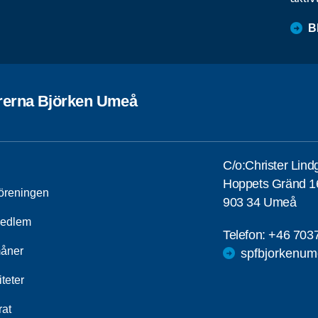
B
rerna Björken Umeå
C/o:Christer Lind
Hoppets Gränd 1
öreningen
903 34 Umeå
medlem
Telefon:
+46 703
åner
spfbjorkenu
iteter
rat