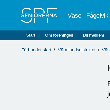
Till övergripande innehåll
Väse - Fågelvik
Start
Om föreningen
Bli medlem
Du
Förbundet start
Värmlandsdistriktet
Väs
är
här:
j