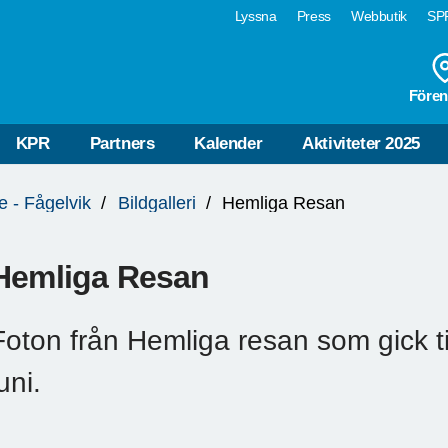
Lyssna
Press
Webbutik
SPF
Fören
KPR
Partners
Kalender
Aktiviteter 2025
e - Fågelvik
Bildgalleri
Hemliga Resan
Hemliga Resan
Foton från Hemliga resan som gick til
uni.