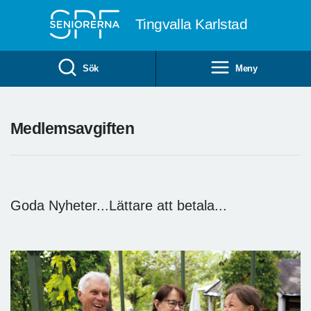
Till övergripande innehåll
Tingvalla Karlstad
Sök
Meny
Medlemsavgiften
Goda Nyheter...Lättare att betala...