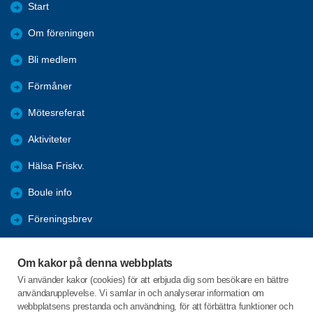
Start
Om föreningen
Bli medlem
Förmåner
Mötesreferat
Aktiviteter
Hälsa Friskv.
Boule info
Föreningsbrev
Manual för betalning
Om kakor på denna webbplats
Årsmötes handlingar 25/26
Vi använder kakor (cookies) för att erbjuda dig som besökare en bättre
användarupplevelse. Vi samlar in och analyserar information om
Kommande Månadsmöte
webbplatsens prestanda och användning, för att förbättra funktioner och