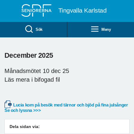
Till övergripande innehåll
Tingvalla Karlstad
Sök
Meny
December 2025
Månadsmötet 10 dec 25
Läs mera i bifogad fil
Lucia kom på besök med tärnor och bjöd på fina julsånger
Se och lyssna >>>
Dela sidan via: