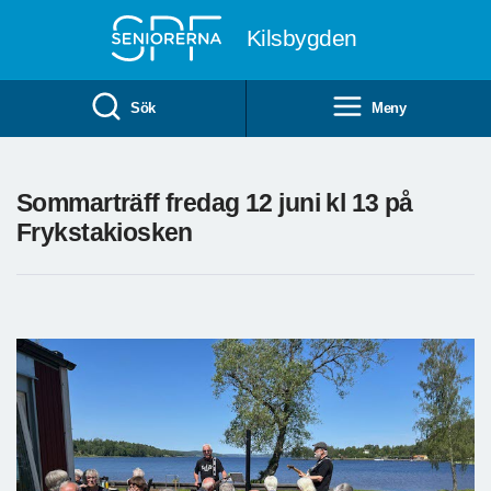
Till övergripande innehåll
Kilsbygden
Sök
Meny
Sommarträff fredag 12 juni kl 13 på
Frykstakiosken