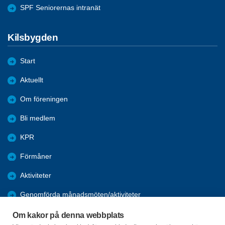
SPF Seniorernas intranät
Kilsbygden
Start
Aktuellt
Om föreningen
Bli medlem
KPR
Förmåner
Aktiviteter
Genomförda månadsmöten/aktiviteter
Verksamheten
Om kakor på denna webbplats