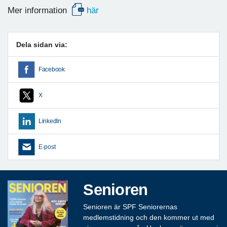
Mer information
här
Dela sidan via:
Facebook
X
LinkedIn
E-post
Senioren
Senioren är SPF Seniorernas
medlemstidning och den kommer ut med