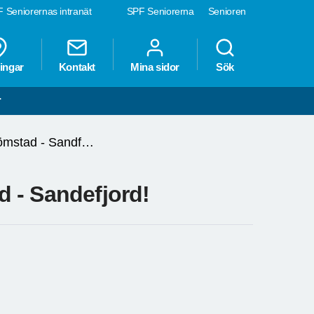
 Seniorernas intranät
SPF Seniorerna
Senioren
ingar
Kontakt
Mina sidor
Sök
r
Viktigt om vår resa till Strömstad - Sandfjord!
ad - Sandefjord!