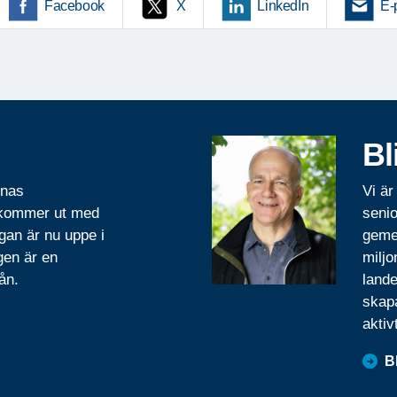
Facebook
X
LinkedIn
E-
Bl
rnas
Vi är
 kommer ut med
senio
gan är nu uppe i
geme
gen är en
miljo
ån.
lande
skapa
aktiv
B