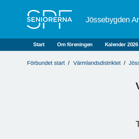
Till övergripande innehåll
Jössebygden Ar
Start
Om föreningen
Kalender 2026
Du
Förbundet start
Värmlandsdistriktet
Jös
är
här: