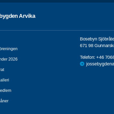
bygden Arvika
Bosebyn Sjöbråt
671 98 Gunnarsk
öreningen
Telefon:
+46 706
nder 2026
jossebygdena
rat
alleri
medlem
åner