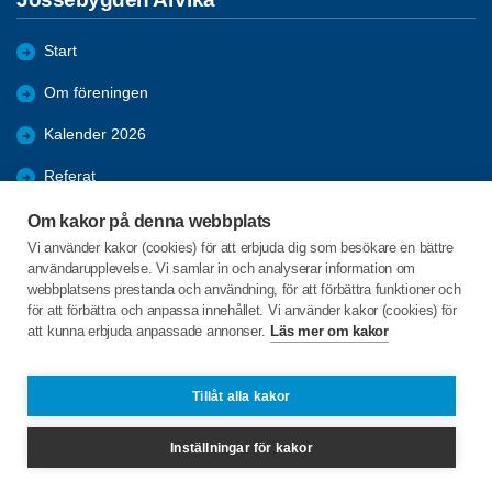
Start
Om föreningen
Kalender 2026
Referat
Bildgalleri
Om kakor på denna webbplats
Vi använder kakor (cookies) för att erbjuda dig som besökare en bättre
Bli medlem
användarupplevelse. Vi samlar in och analyserar information om
webbplatsens prestanda och användning, för att förbättra funktioner och
Förmåner
för att förbättra och anpassa innehållet. Vi använder kakor (cookies) för
att kunna erbjuda anpassade annonser.
Läs mer om kakor
Bosebyn Sjöbråten 3
671 98 Gunnarskog
Tillåt alla kakor
Telefon:
+46 706818341
Inställningar för kakor
jossebygdenarvika@spfseniorerna.se