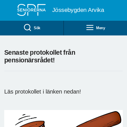
Till övergripande innehåll
Jössebygden Arvika
Sök
Meny
Senaste protokollet från
pensionärsrådet!
Läs protokollet i länken nedan!