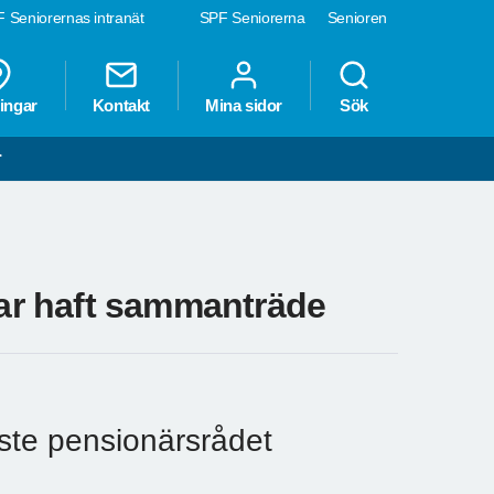
 Seniorernas intranät
SPF Seniorerna
Senioren
ingar
Kontakt
Mina sidor
Sök
r
ar haft sammanträde
aste pensionärsrådet