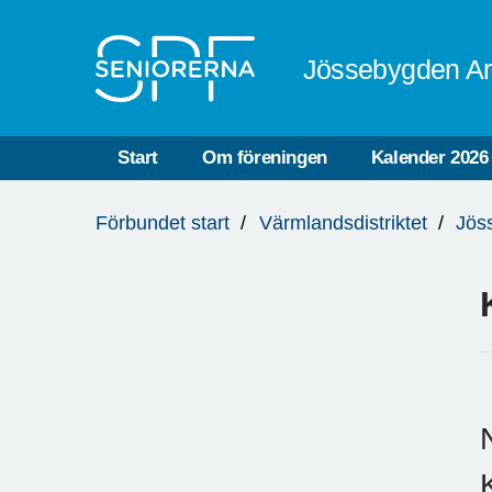
Till övergripande innehåll
Jössebygden Ar
Start
Om föreningen
Kalender 2026
Du
Förbundet start
Värmlandsdistriktet
Jös
är
här: