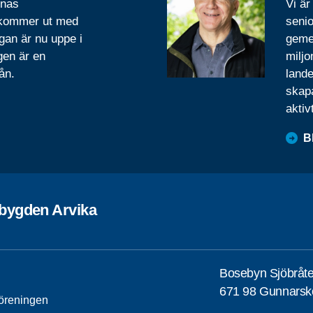
rnas
Vi är
 kommer ut med
senio
gan är nu uppe i
geme
gen är en
miljo
ån.
lande
skapa
aktiv
B
bygden Arvika
Bosebyn Sjöbråt
671 98 Gunnarsk
öreningen