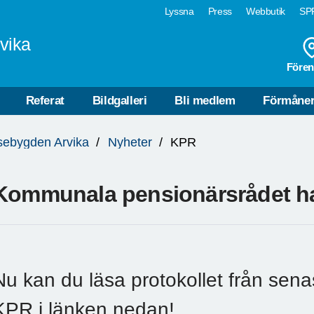
Lyssna
Press
Webbutik
SPF
vika
Fören
Referat
Bildgalleri
Bli medlem
Förmåne
sebygden Arvika
Nyheter
KPR
Kommunala pensionärsrådet h
Nu kan du läsa protokollet från sen
KPR i länken nedan!