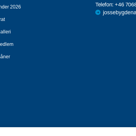
Telefon:
+46 706
nder 2026
jossebygdena
rat
alleri
medlem
åner