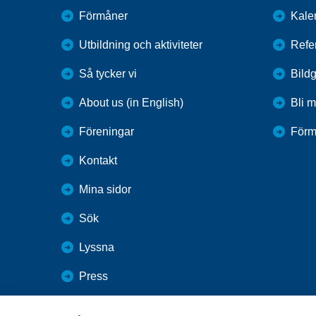
Förmåner
Kale
Utbildning och aktiviteter
Refe
Så tycker vi
Bildg
About us (in English)
Bli 
Föreningar
Förm
Kontakt
Mina sidor
Sök
Lyssna
Press
Webbutik