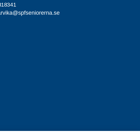
818341
rvika@spfseniorerna.se