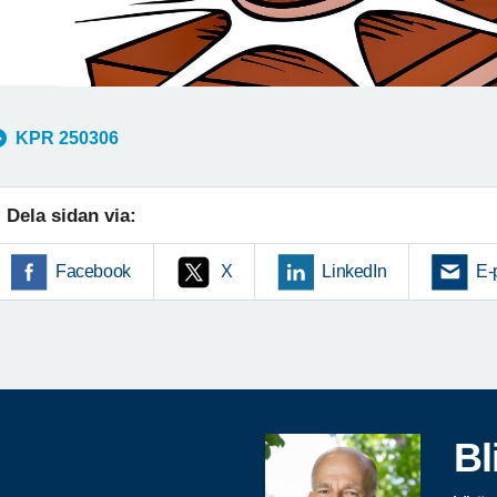
KPR 250306
Dela sidan via:
Facebook
X
LinkedIn
E-
Bl