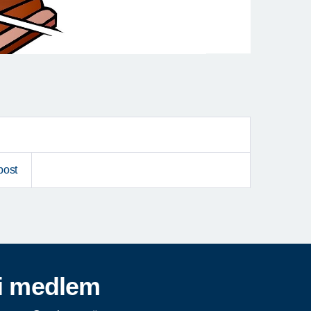
post
i medlem