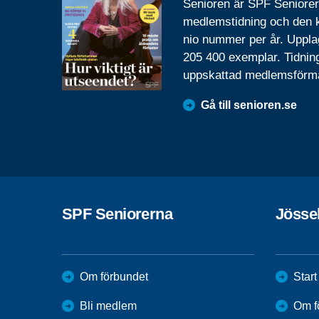
Senioren är SPF Seniore
medlemstidning och den
nio nummer per år. Uppla
205 400 exemplar. Tidnin
uppskattad medlemsförm
Gå till senioren.se
SPF Seniorerna
Jösse
Om förbundet
Start
Bli medlem
Om f