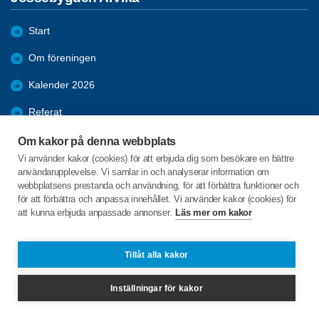
Start
Om föreningen
Kalender 2026
Referat
Bildgalleri
Om kakor på denna webbplats
Vi använder kakor (cookies) för att erbjuda dig som besökare en bättre
Bli medlem
användarupplevelse. Vi samlar in och analyserar information om
webbplatsens prestanda och användning, för att förbättra funktioner och
Förmåner
för att förbättra och anpassa innehållet. Vi använder kakor (cookies) för
att kunna erbjuda anpassade annonser.
Läs mer om kakor
Bosebyn Sjöbråten 3
671 98 Gunnarskog
Tillåt alla kakor
Telefon:
+46 706818341
Inställningar för kakor
jossebygdenarvika@spfseniorerna.se