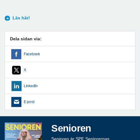
Läs här!
Dela sidan via:
Facebook
X
LinkedIn
E-post
Senioren
Senioren är SPF Seniorernas