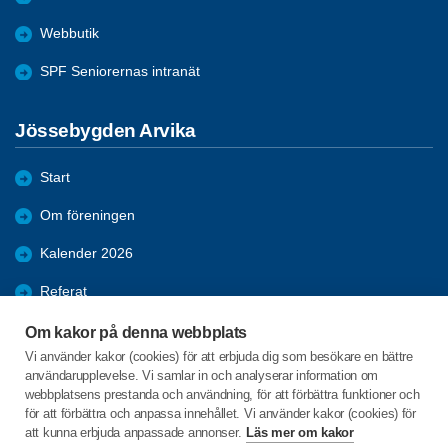
Webbutik
SPF Seniorernas intranät
Jössebygden Arvika
Start
Om föreningen
Kalender 2026
Referat
Bildgalleri
Om kakor på denna webbplats
Vi använder kakor (cookies) för att erbjuda dig som besökare en bättre
Bli medlem
användarupplevelse. Vi samlar in och analyserar information om
webbplatsens prestanda och användning, för att förbättra funktioner och
Förmåner
för att förbättra och anpassa innehållet. Vi använder kakor (cookies) för
att kunna erbjuda anpassade annonser.
Läs mer om kakor