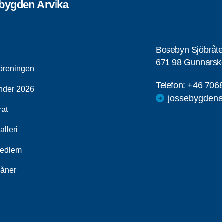
bygden Arvika
Bosebyn Sjöbråt
671 98 Gunnarsk
öreningen
Telefon:
+46 706
nder 2026
jossebygdena
rat
alleri
medlem
åner