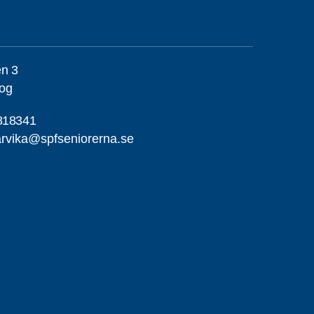
en 3
og
818341
rvika@spfseniorerna.se