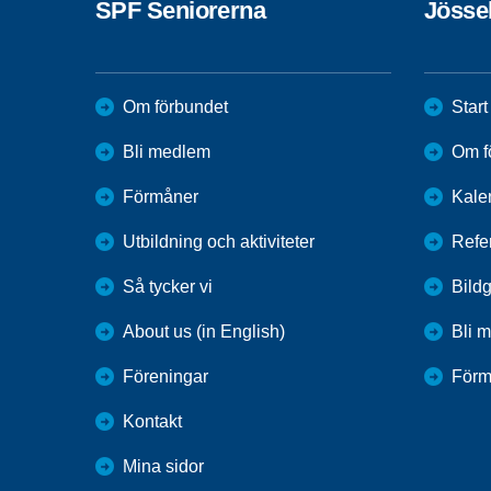
SPF Seniorerna
Jösse
Om förbundet
Start
Bli medlem
Om f
Förmåner
Kale
Utbildning och aktiviteter
Refe
Så tycker vi
Bildg
About us (in English)
Bli 
Föreningar
Förm
Kontakt
Mina sidor