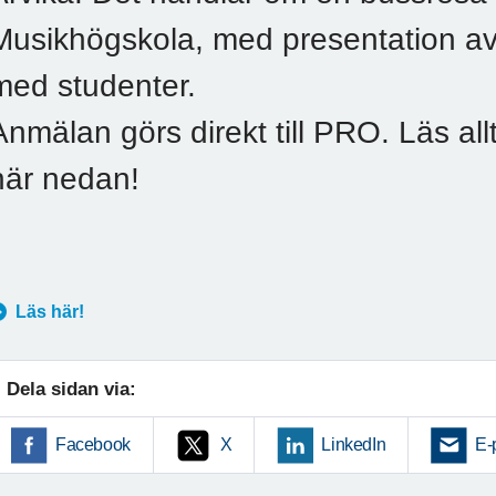
Musikhögskola, med presentation av
med studenter.
Anmälan görs direkt till PRO. Läs all
här nedan!
Läs här!
Dela sidan via:
Facebook
X
LinkedIn
E-