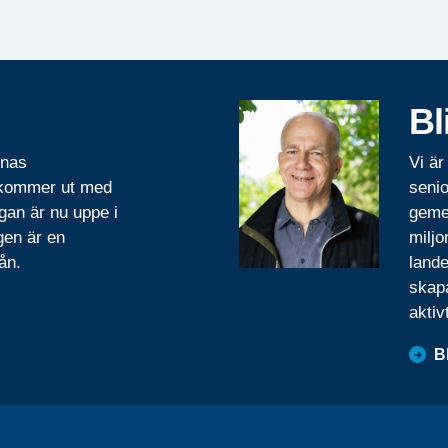
Bl
rnas
Vi är
 kommer ut med
senio
gan är nu uppe i
geme
gen är en
miljo
ån.
lande
skapa
aktiv
B