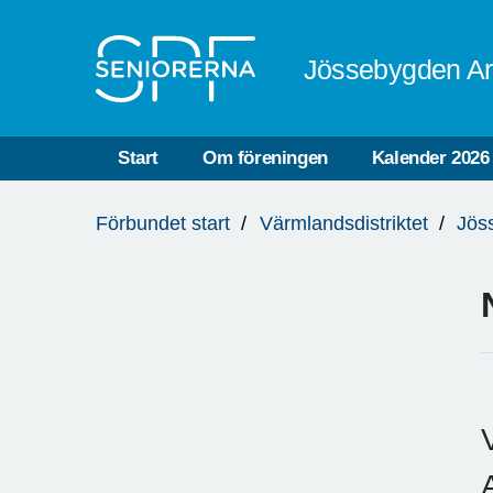
Till övergripande innehåll
Jössebygden Ar
Start
Om föreningen
Kalender 2026
Du
Förbundet start
Värmlandsdistriktet
Jös
är
här: