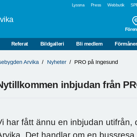
Lyssna
Press
Webbutik
SPF
vika
Fören
Referat
Bildgalleri
Bli medlem
Förmåne
sebygden Arvika
Nyheter
PRO på Ingesund
Nytillkommen inbjudan från PRO
Vi har fått ännu en inbjudan utifrån
Arvika. Det handlar om en bussresa 