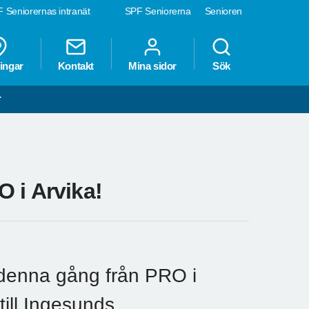
 Seniorernas intranät
SPF Seniorerna
Senioren
ingar
Kontakt
Mina sidor
Sök
r
 i Arvika!
, denna gång från PRO i
till Ingesunds