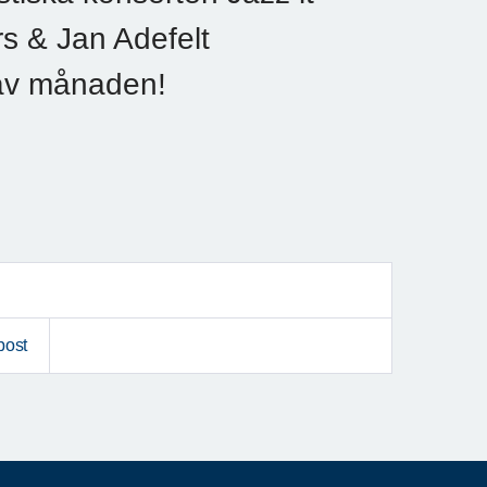
s & Jan Adefelt
 av månaden!
post