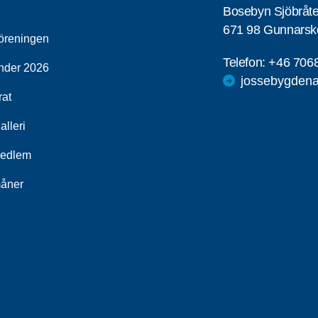
Bosebyn Sjöbråt
671 98 Gunnarsk
öreningen
Telefon:
+46 706
nder 2026
jossebygdena
rat
alleri
medlem
åner