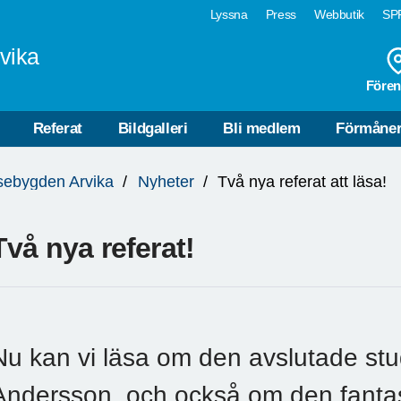
Lyssna
Press
Webbutik
SPF
vika
Fören
Referat
Bildgalleri
Bli medlem
Förmåne
sebygden Arvika
Nyheter
Två nya referat att läsa!
Två nya referat!
Nu kan vi läsa om den avslutade st
Andersson, och också om den fantas