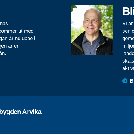
Bl
rnas
Vi är
 kommer ut med
senio
gan är nu uppe i
geme
gen är en
miljo
ån.
lande
skapa
aktiv
B
bygden Arvika