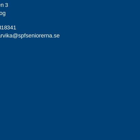
en 3
og
818341
rvika@spfseniorerna.se