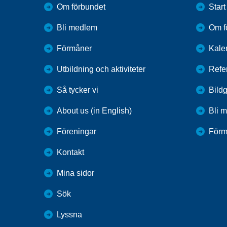
Om förbundet
Start
Bli medlem
Om f
Förmåner
Kale
Utbildning och aktiviteter
Refe
Så tycker vi
Bildg
About us (in English)
Bli 
Föreningar
Förm
Kontakt
Mina sidor
Sök
Lyssna