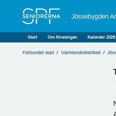
Till övergripande innehåll
Jössebygden Ar
Start
Om föreningen
Kalender 2026
Du
Förbundet start
Värmlandsdistriktet
Jös
är
här: