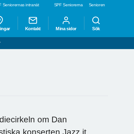
 Seniorernas intranät
SPF Seniorerna
Senioren
ingar
Kontakt
Mina sidor
Sök
r
udiecirkeln om Dan
tiska konserten Jazz it