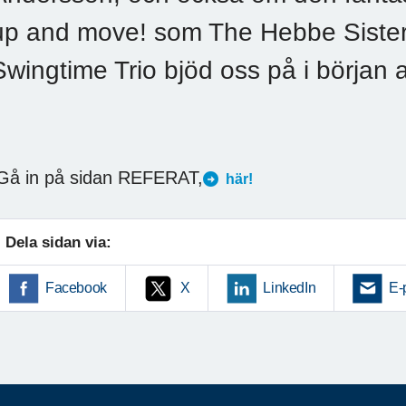
up and move! som The Hebbe Sister
Swingtime Trio bjöd oss på i början
å in på sidan REFERAT,
här!
Dela sidan via:
Facebook
X
LinkedIn
E-