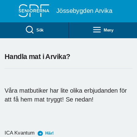
Till övergripande innehåll
Jössebygden Arvika
Sök
Meny
Handla mat i Arvika?
Våra matbutiker har lite olika erbjudanden för
att få hem mat tryggt! Se nedan!
ICA Kvantum
Här!