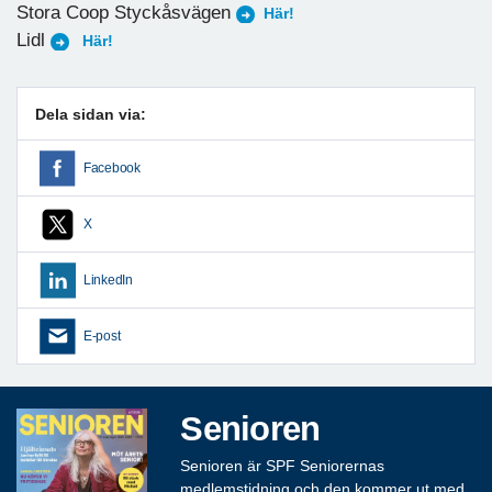
Stora Coop Styckåsvägen
Här!
Lidl
Här!
Dela sidan via:
Facebook
X
LinkedIn
E-post
Senioren
Senioren är SPF Seniorernas
medlemstidning och den kommer ut med