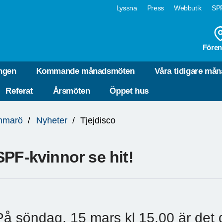
Lyssna
Press
Webbutik
SPF
Fören
ngen
Kommande månadsmöten
Våra tidigare må
Referat
Årsmöten
Öppet hus
mmarö
Nyheter
Tjejdisco
SPF-kvinnor se hit!
På söndag, 15 mars kl 15.00 är det d