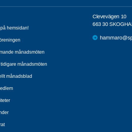
Clevevägen 10
663 30 SKOGHA
a på hemsidan!
hammaro@spf
öreningen
mande månadsmöten
 tidigare månadsmöten
ellt månadsblad
medlem
iteter
nder
rat