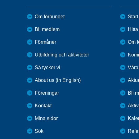
Om förbundet
Start
Bli medlem
Hitt
Förmåner
Om f
Utbildning och aktiviteter
Kom
Så tycker vi
Våra
About us (in English)
Aktu
Föreningar
Bli 
Kontakt
Aktiv
Mina sidor
Kale
Sök
Refe