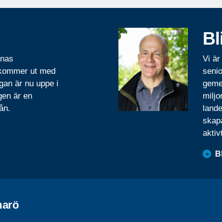
Bl
rnas
Vi är
 kommer ut med
senio
gan är nu uppe i
geme
gen är en
miljo
ån.
lande
skapa
aktiv
B
arö