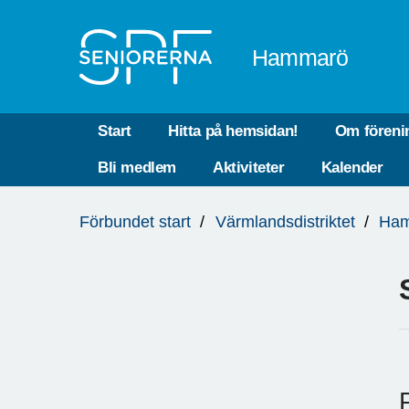
Till övergripande innehåll
Hammarö
Start
Hitta på hemsidan!
Om föreni
Bli medlem
Aktiviteter
Kalender
Du
Förbundet start
Värmlandsdistriktet
Ha
är
här: