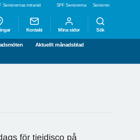
 Seniorernas intranät
SPF Seniorerna
Senioren
ingar
Kontakt
Mina sidor
Sök
nadsmöten
Aktuellt månadsblad
ags för tjejdisco på