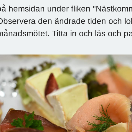
på hemsidan under fliken "Nästko
Observera den ändrade tiden och lok
månadsmötet. Titta in och läs och p