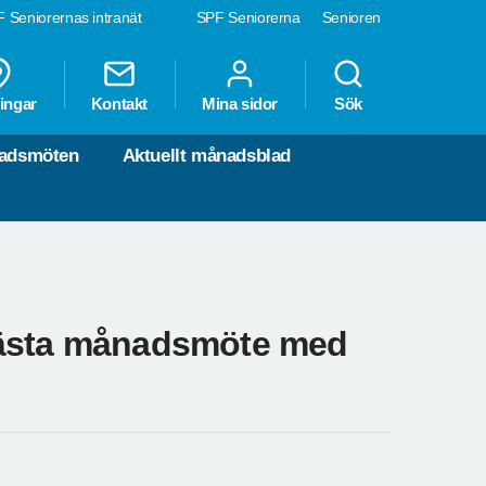
 Seniorernas intranät
SPF Seniorerna
Senioren
ingar
Kontakt
Mina sidor
Sök
nadsmöten
Aktuellt månadsblad
nästa månadsmöte med