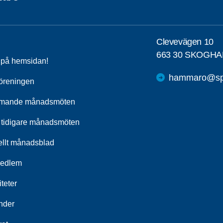
Clevevägen 10
663 30 SKOGHA
a på hemsidan!
hammaro@spf
öreningen
mande månadsmöten
 tidigare månadsmöten
ellt månadsblad
medlem
iteter
nder