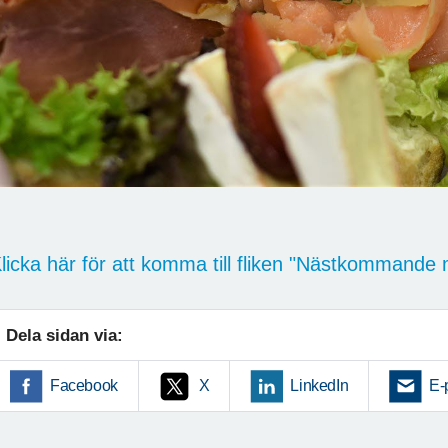
licka här för att komma till fliken "Nästkommand
Dela sidan via:
Facebook
X
LinkedIn
E-