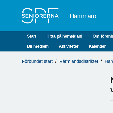
Till övergripande innehåll
Hammarö
Start
Hitta på hemsidan!
Om föreni
Bli medlem
Aktiviteter
Kalender
Du
Förbundet start
Värmlandsdistriktet
Ha
är
här: