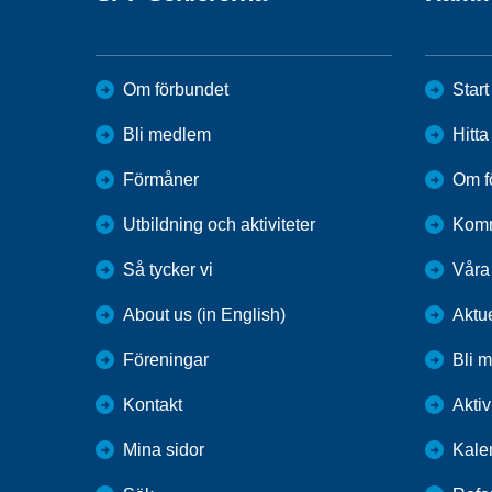
Om förbundet
Start
Bli medlem
Hitt
Förmåner
Om f
Utbildning och aktiviteter
Kom
Så tycker vi
Våra
About us (in English)
Aktu
Föreningar
Bli 
Kontakt
Aktiv
Mina sidor
Kale