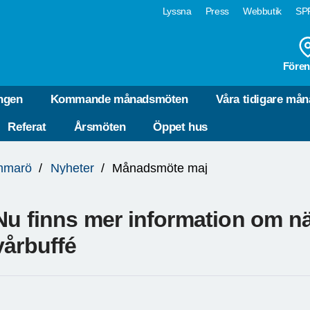
Lyssna
Press
Webbutik
SPF
Fören
ngen
Kommande månadsmöten
Våra tidigare må
Referat
Årsmöten
Öppet hus
mmarö
Nyheter
Månadsmöte maj
Nu finns mer information om 
vårbuffé