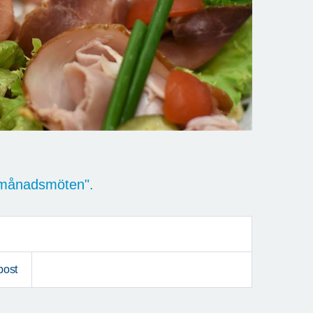
e månadsmöten".
post