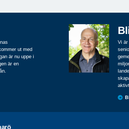
Bl
rnas
Vi är
 kommer ut med
senio
gan är nu uppe i
geme
gen är en
miljo
ån.
lande
skapa
aktiv
B
arö